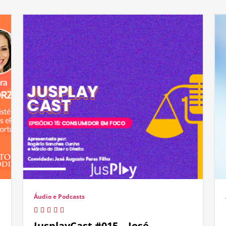
Áudio e Podcasts
JusplayCast #015 – José