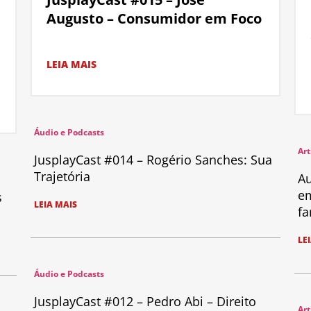
Augusto – Consumidor em Foco
LEIA MAIS
Áudio e Podcasts
Art
JusplayCast #014 – Rogério Sanches: Sua
Trajetória
Au
em
s
LEIA MAIS
fa
LE
Áudio e Podcasts
JusplayCast #012 – Pedro Abi – Direito
Art