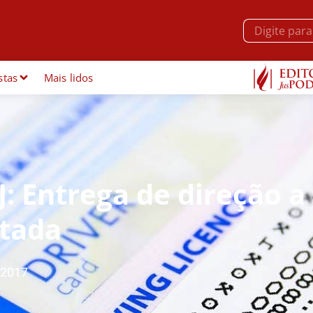
stas
Mais lidos
: Entrega de direção a
itada
/2017