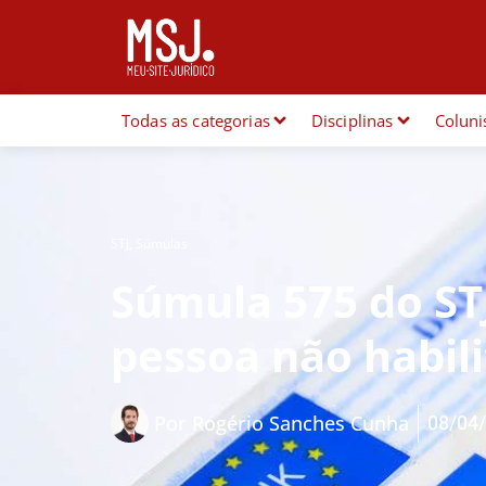
Todas as categorias
Disciplinas
Coluni
STJ
,
Súmulas
Súmula 575 do STJ
pessoa não habil
08/04
Por
Rogério Sanches Cunha