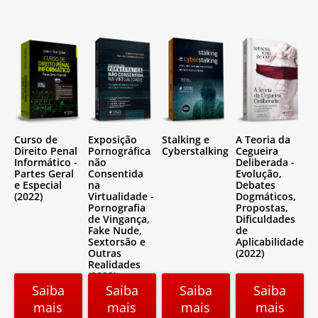
Curso de
Exposição
Stalking e
A Teoria da
Direito Penal
Pornográfica
Cyberstalking
Cegueira
Informático -
não
Deliberada -
Partes Geral
Consentida
Evolução,
e Especial
na
Debates
(2022)
Virtualidade -
Dogmáticos,
Pornografia
Propostas,
de Vingança,
Dificuldades
Fake Nude,
de
Sextorsão e
Aplicabilidade
Outras
(2022)
Realidades
(2022)
Saiba
Saiba
Saiba
Saiba
mais
mais
mais
mais