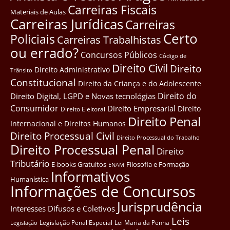
Carreiras Fiscais
Materiais de Aulas
Carreiras Jurídicas
Carreiras
Certo
Policiais
Carreiras Trabalhistas
ou errado?
Concursos Públicos
Côdigo de
Direito Civil
Direito
Direito Administrativo
Trânsito
Constitucional
Direito da Criança e do Adolescente
Direito do
Direito Digital, LGPD e Novas tecnológias
Consumidor
Direito Empresarial
Direito
Direito Eleitoral
Direito Penal
Internacional e Direitos Humanos
Direito Processual Civil
Direito Processual do Trabalho
Direito Processual Penal
Direito
Tributário
E-books Gratuitos
Filosofia e Formação
ENAM
Informativos
Humanística
Informações de Concursos
Jurisprudência
Interesses Difusos e Coletivos
Leis
Legislação Penal Especial
Lei Maria da Penha
Legislação