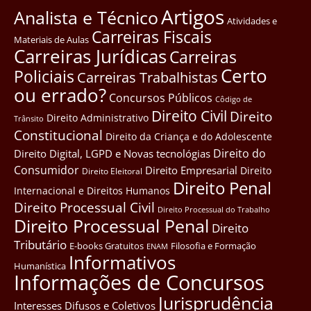
Artigos
Analista e Técnico
Atividades e
Carreiras Fiscais
Materiais de Aulas
Carreiras Jurídicas
Carreiras
Certo
Policiais
Carreiras Trabalhistas
ou errado?
Concursos Públicos
Côdigo de
Direito Civil
Direito
Direito Administrativo
Trânsito
Constitucional
Direito da Criança e do Adolescente
Direito do
Direito Digital, LGPD e Novas tecnológias
Consumidor
Direito Empresarial
Direito
Direito Eleitoral
Direito Penal
Internacional e Direitos Humanos
Direito Processual Civil
Direito Processual do Trabalho
Direito Processual Penal
Direito
Tributário
E-books Gratuitos
Filosofia e Formação
ENAM
Informativos
Humanística
Informações de Concursos
Jurisprudência
Interesses Difusos e Coletivos