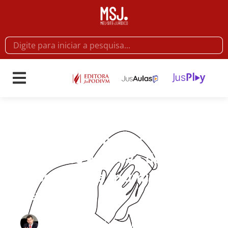
Artigos
,
Direito Penal
Análise preliminar da Lei n.
13.772/18 e o novo delito de
Exposição da Intimidade
Sexual
31/01/2019
Por
Spencer Toth Sydow