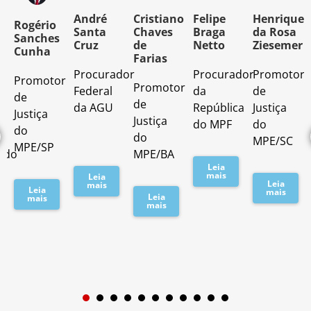
o
André
Cristiano
Felipe
Henrique
Rogério
Santa
Chaves
Braga
da Rosa
Sanches
Cruz
de
Netto
Ziesemer
Cunha
Farias
Procurador
Procurador
Promotor
Promotor
o
Promotor
Federal
da
de
de
de
da AGU
República
Justiça
Justiça
Justiça
do MPF
do
do
do
MPE/SC
MPE/SP
ado
MPE/BA
Leia
mais
Leia
Leia
mais
Leia
mais
Leia
mais
mais
1
2
3
4
5
6
7
8
9