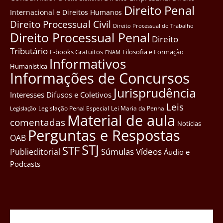
Direito Penal
Internacional e Direitos Humanos
Direito Processual Civil
Direito Processual do Trabalho
Direito Processual Penal
Direito
Tributário
E-books Gratuitos
Filosofia e Formação
ENAM
Informativos
Humanística
Informações de Concursos
Jurisprudência
Interesses Difusos e Coletivos
Leis
Legislação Penal Especial
Lei Maria da Penha
Legislação
Material de aula
comentadas
Notícias
Perguntas e Respostas
OAB
STJ
STF
Súmulas
Vídeos
Publieditorial
Áudio e
Podcasts