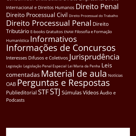
Direito Penal
Internacional e Direitos Humanos
Direito Processual Civil
Direito Processual do Trabalho
Direito Processual Penal
Direito
Tributário
E-books Gratuitos
Filosofia e Formação
ENAM
Informativos
Humanística
Informações de Concursos
Jurisprudência
Interesses Difusos e Coletivos
Leis
Legislação Penal Especial
Lei Maria da Penha
Legislação
Material de aula
comentadas
Notícias
Perguntas e Respostas
OAB
STJ
STF
Súmulas
Vídeos
Publieditorial
Áudio e
Podcasts