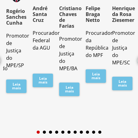
o
André
Cristiano
Felipe
Henrique
Rogério
Santa
Chaves
Braga
da Rosa
Sanches
Cruz
de
Netto
Ziesemer
Cunha
Farias
Procurador
Procurador
Promotor
Promotor
o
Promotor
Federal
da
de
de
de
da AGU
República
Justiça
Justiça
Justiça
do MPF
do
do
do
MPE/SC
MPE/SP
ado
MPE/BA
Leia
mais
Leia
Leia
mais
Leia
mais
Leia
mais
mais
1
2
3
4
5
6
7
8
9