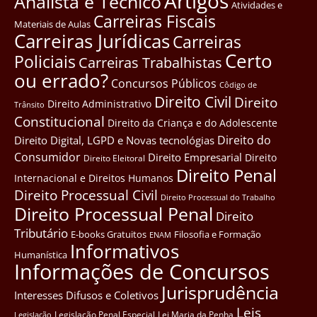
Artigos
Analista e Técnico
Atividades e
Carreiras Fiscais
Materiais de Aulas
Carreiras Jurídicas
Carreiras
Certo
Policiais
Carreiras Trabalhistas
ou errado?
Concursos Públicos
Côdigo de
Direito Civil
Direito
Direito Administrativo
Trânsito
Constitucional
Direito da Criança e do Adolescente
Direito do
Direito Digital, LGPD e Novas tecnológias
Consumidor
Direito Empresarial
Direito
Direito Eleitoral
Direito Penal
Internacional e Direitos Humanos
Direito Processual Civil
Direito Processual do Trabalho
Direito Processual Penal
Direito
Tributário
E-books Gratuitos
Filosofia e Formação
ENAM
Informativos
Humanística
Informações de Concursos
Jurisprudência
Interesses Difusos e Coletivos
Leis
Legislação Penal Especial
Lei Maria da Penha
Legislação