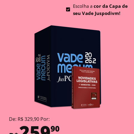
Escolha a
cor da Capa de
seu Vade Juspodivm!
De: R$ 329,90 Por:
259
90