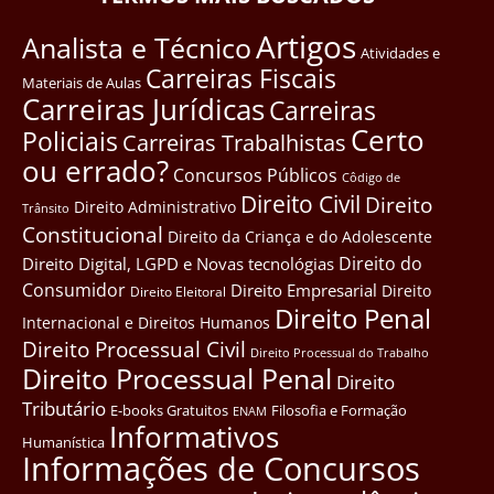
Artigos
Analista e Técnico
Atividades e
Carreiras Fiscais
Materiais de Aulas
Carreiras Jurídicas
Carreiras
Certo
Policiais
Carreiras Trabalhistas
ou errado?
Concursos Públicos
Côdigo de
Direito Civil
Direito
Direito Administrativo
Trânsito
Constitucional
Direito da Criança e do Adolescente
Direito do
Direito Digital, LGPD e Novas tecnológias
Consumidor
Direito Empresarial
Direito
Direito Eleitoral
Direito Penal
Internacional e Direitos Humanos
Direito Processual Civil
Direito Processual do Trabalho
Direito Processual Penal
Direito
Tributário
E-books Gratuitos
Filosofia e Formação
ENAM
Informativos
Humanística
Informações de Concursos