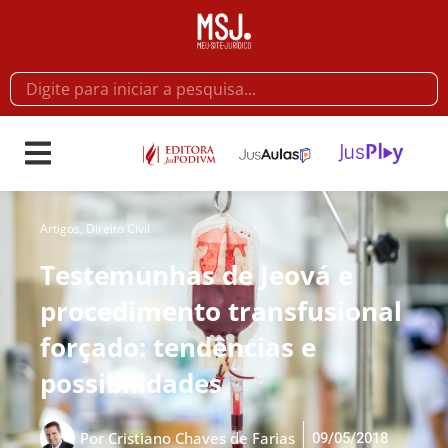
Artigos
,
Direito Civil
Testemunhas de Jeová e
procedimento transfusional
forçado: tendências e
possibilidades
09/05/2018
Por
Cristiano Chaves de Farias