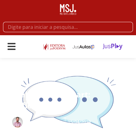
Artigos
Diálogos do Mozart:
Reflexão
15/04/2019
Por
Mozart Borba