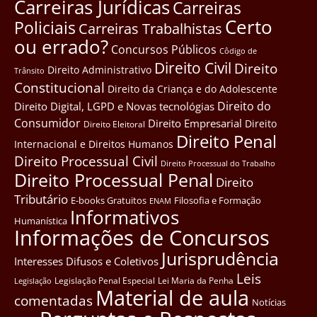
Carreiras Jurídicas
Carreiras
Certo
Policiais
Carreiras Trabalhistas
ou errado?
Concursos Públicos
Côdigo de
Direito Civil
Direito
Direito Administrativo
Trânsito
Constitucional
Direito da Criança e do Adolescente
Direito do
Direito Digital, LGPD e Novas tecnológias
Consumidor
Direito Empresarial
Direito
Direito Eleitoral
Direito Penal
Internacional e Direitos Humanos
Direito Processual Civil
Direito Processual do Trabalho
Direito Processual Penal
Direito
Tributário
E-books Gratuitos
Filosofia e Formação
ENAM
Informativos
Humanística
Informações de Concursos
Jurisprudência
Interesses Difusos e Coletivos
Leis
Legislação Penal Especial
Lei Maria da Penha
Legislação
Material de aula
comentadas
Notícias