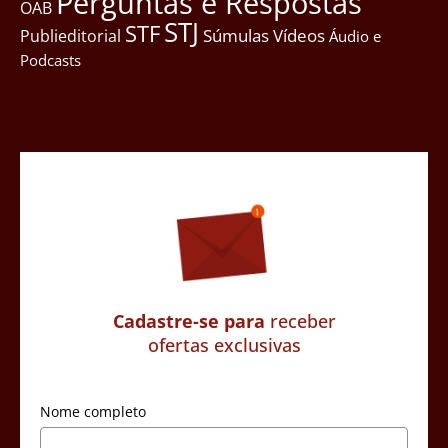
Perguntas e Respostas
OAB
STJ
STF
Súmulas
Vídeos
Publieditorial
Áudio e
Podcasts
Cadastre-se para
receber
ofertas exclusivas
Nome completo