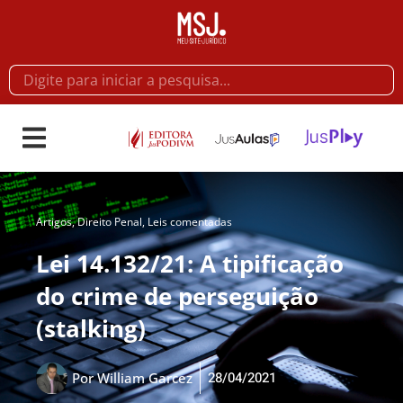
Artigos
,
Direito Penal
,
Leis comentadas
Lei 14.132/21: A tipificação
do crime de perseguição
(stalking)
28/04/2021
Por
William Garcez