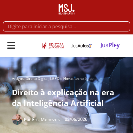
Artigos
,
Direito Digital, LGPD e Novas tecnológias
Direito à explicação na era
da Inteligência Artificial
03/06/2026
Por
Éric Menezes