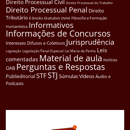
Direito Processual Civil
Direito Processual do Trabalho
Direito Processual Penal
Direito
Tributário
E-books Gratuitos
Filosofia e Formação
ENAM
Informativos
Humanística
Informações de Concursos
Jurisprudência
Interesses Difusos e Coletivos
Leis
Legislação Penal Especial
Lei Maria da Penha
Legislação
Material de aula
comentadas
Notícias
Perguntas e Respostas
OAB
STJ
STF
Súmulas
Vídeos
Publieditorial
Áudio e
Podcasts