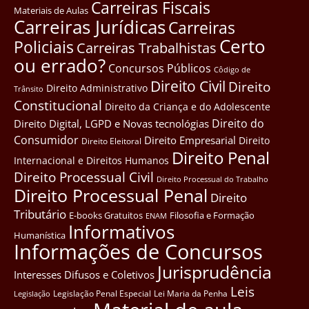
Carreiras Fiscais
Materiais de Aulas
Carreiras Jurídicas
Carreiras
Certo
Policiais
Carreiras Trabalhistas
ou errado?
Concursos Públicos
Côdigo de
Direito Civil
Direito
Direito Administrativo
Trânsito
Constitucional
Direito da Criança e do Adolescente
Direito do
Direito Digital, LGPD e Novas tecnológias
Consumidor
Direito Empresarial
Direito
Direito Eleitoral
Direito Penal
Internacional e Direitos Humanos
Direito Processual Civil
Direito Processual do Trabalho
Direito Processual Penal
Direito
Tributário
E-books Gratuitos
Filosofia e Formação
ENAM
Informativos
Humanística
Informações de Concursos
Jurisprudência
Interesses Difusos e Coletivos
Leis
Legislação Penal Especial
Lei Maria da Penha
Legislação