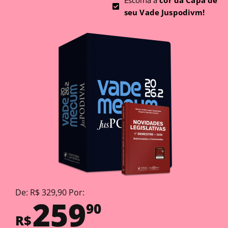
Escolha a
cor da Capa de
seu Vade Juspodivm!
De: R$ 329,90 Por:
259
90
R$