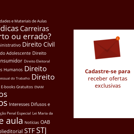
idades e Materiais de Aulas
ídicas
Carreiras
rto ou errado?
Direito Civil
inistrativo
Direito
e do Adolescente
Consumidor
Direito Eleitoral
Direito
itos Humanos
Cadastre-se para
Direito
receber ofertas
cessual do Trabalho
exclusivas
E-books Gratuitos
ENAM
os
os
Interesses Difusos e
ação Penal Especial
Lei Maria da
e aula
OAB
Notícias
STJ
STF
lieditorial