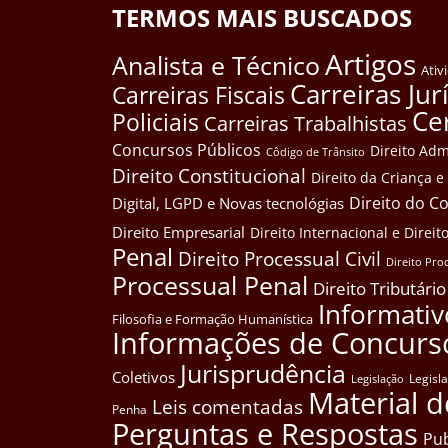
TERMOS MAIS BUSCADOS
Artigos
Analista e Técnico
Ativ
Carreiras Jur
Carreiras Fiscais
Ce
Policiais
Carreiras Trabalhistas
Concursos Públicos
Direito Adm
Côdigo de Trânsito
Direito Constitucional
Direito da Criança 
Direito do 
Digital, LGPD e Novas tecnológias
Direito Empresarial
Direito Internacional e Dire
Penal
Direito Processual Civil
Direito Pro
Processual Penal
Direito Tributário
Informativ
Filosofia e Formação Humanística
Informações de Concurs
Jurisprudência
Coletivos
Legisl
Legislação
Material d
Leis comentadas
Penha
Perguntas e Respostas
Pub