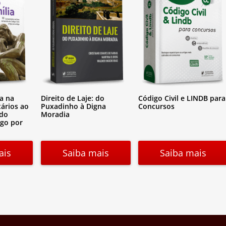
ia na
Direito de Laje: do
Código Civil e LINDB para
tários ao
Puxadinho à Digna
Concursos
 do
Moradia
igo por
ais
Saiba mais
Saiba mais