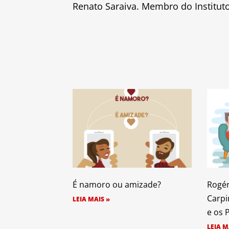
Renato Saraiva. Membro do Instituto
É namoro ou amizade?
Rogér
Carpi
LEIA MAIS »
e os 
LEIA M