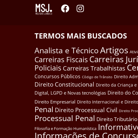
TERMOS MAIS BUSCADOS
Artigos
Analista e Técnico
Ativ
Carreiras Jur
Carreiras Fiscais
Ce
Policiais
Carreiras Trabalhistas
Concursos Públicos
Direito Adm
Côdigo de Trânsito
Direito Constitucional
Direito da Criança 
Direito do 
Digital, LGPD e Novas tecnológias
Direito Empresarial
Direito Internacional e Dire
Penal
Direito Processual Civil
Direito Pro
Processual Penal
Direito Tributário
Informativ
Filosofia e Formação Humanística
Informações de Concurs