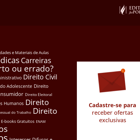
idades e Materiais de Aulas
ídicas
Carreiras
rto ou errado?
Direito Civil
inistrativo
Direito
e do Adolescente
Consumidor
Direito Eleitoral
Direito
itos Humanos
Cadastre-se para
Direito
receber ofertas
cessual do Trabalho
exclusivas
E-books Gratuitos
ENAM
os
os
Interesses Difusos e