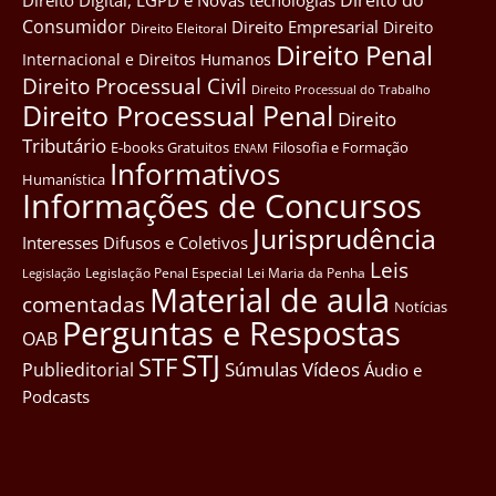
Direito Digital, LGPD e Novas tecnológias
Consumidor
Direito Empresarial
Direito
Direito Eleitoral
Direito Penal
Internacional e Direitos Humanos
Direito Processual Civil
Direito Processual do Trabalho
Direito Processual Penal
Direito
Tributário
E-books Gratuitos
Filosofia e Formação
ENAM
Informativos
Humanística
Informações de Concursos
Jurisprudência
Interesses Difusos e Coletivos
Leis
Legislação Penal Especial
Lei Maria da Penha
Legislação
Material de aula
comentadas
Notícias
Perguntas e Respostas
OAB
STJ
STF
Súmulas
Vídeos
Publieditorial
Áudio e
Podcasts