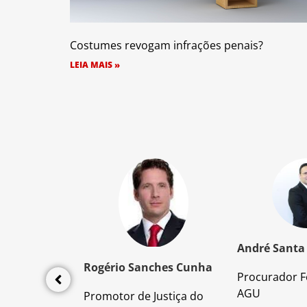
Costumes revogam infrações penais?
LEIA MAIS »
z Santos
André Santa
Rogério Sanches Cunha
Procurador F
lícia Civil
AGU
Promotor de Justiça do
da PC/SP