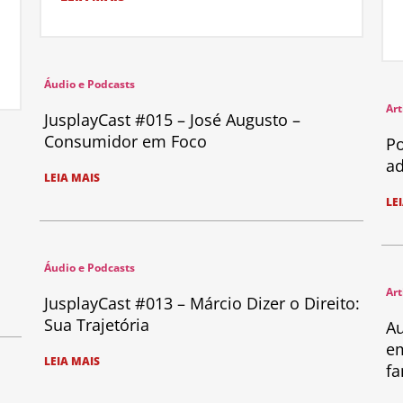
Áudio e Podcasts
Art
JusplayCast #015 – José Augusto –
Consumidor em Foco
Po
ad
LEIA MAIS
LE
Áudio e Podcasts
Art
JusplayCast #013 – Márcio Dizer o Direito:
Sua Trajetória
Au
em
LEIA MAIS
fa