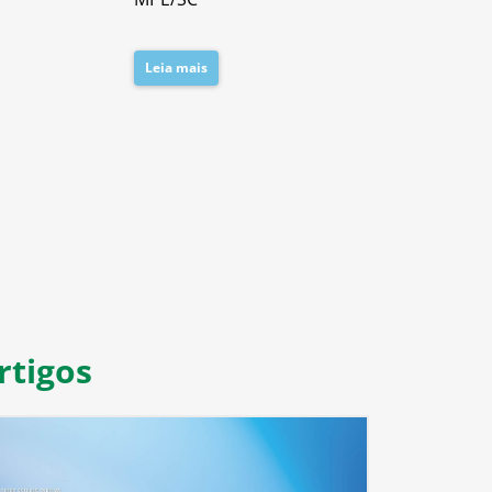
Leia mais
Leia mais
8
9
10
11
rtigos