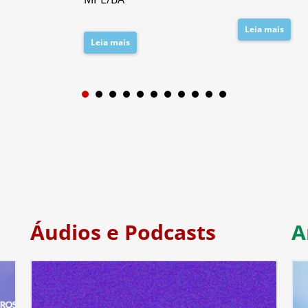
Leia mais
Leia mais
1
2
3
4
5
6
7
Áudios e Podcasts
A