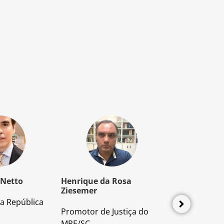
 Netto
Henrique da Rosa
Mozart Borb
Ziesemer
a República
Advogado e P
Promotor de Justiça do
Direito Proces
MPE/SC