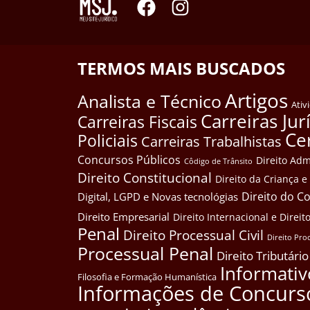
TERMOS MAIS BUSCADOS
Artigos
Analista e Técnico
Ativ
Carreiras Jur
Carreiras Fiscais
Ce
Policiais
Carreiras Trabalhistas
Concursos Públicos
Direito Adm
Côdigo de Trânsito
Direito Constitucional
Direito da Criança 
Direito do 
Digital, LGPD e Novas tecnológias
Direito Empresarial
Direito Internacional e Dire
Penal
Direito Processual Civil
Direito Pro
Processual Penal
Direito Tributário
Informativ
Filosofia e Formação Humanística
Informações de Concurs