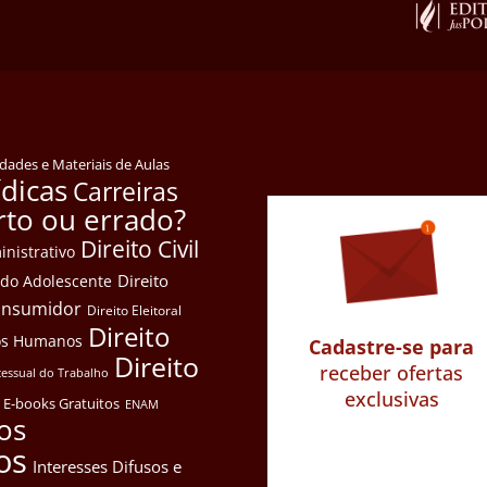
idades e Materiais de Aulas
ídicas
Carreiras
rto ou errado?
Direito Civil
inistrativo
Direito
e do Adolescente
Consumidor
Direito Eleitoral
Direito
itos Humanos
Cadastre-se para
Direito
receber ofertas
cessual do Trabalho
exclusivas
E-books Gratuitos
ENAM
os
os
Interesses Difusos e