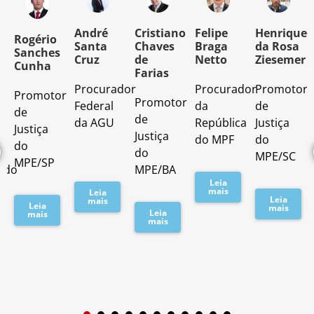
o
André
Cristiano
Felipe
Henrique
Rogério
Santa
Chaves
Braga
da Rosa
Sanches
Cruz
de
Netto
Ziesemer
Cunha
Farias
Procurador
Procurador
Promotor
Promotor
o
Promotor
Federal
da
de
de
de
da AGU
República
Justiça
Justiça
Justiça
do MPF
do
do
do
MPE/SC
MPE/SP
ado
MPE/BA
Leia
mais
Leia
Leia
mais
Leia
mais
Leia
mais
mais