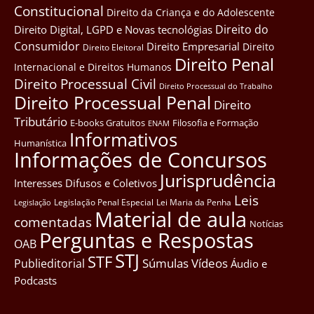
Constitucional
Direito da Criança e do Adolescente
Direito do
Direito Digital, LGPD e Novas tecnológias
Consumidor
Direito Empresarial
Direito
Direito Eleitoral
Direito Penal
Internacional e Direitos Humanos
Direito Processual Civil
Direito Processual do Trabalho
Direito Processual Penal
Direito
Tributário
E-books Gratuitos
Filosofia e Formação
ENAM
Informativos
Humanística
Informações de Concursos
Jurisprudência
Interesses Difusos e Coletivos
Leis
Legislação Penal Especial
Lei Maria da Penha
Legislação
Material de aula
comentadas
Notícias
Perguntas e Respostas
OAB
STJ
STF
Súmulas
Vídeos
Publieditorial
Áudio e
Podcasts