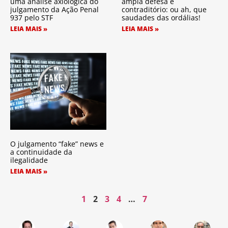
uma análise axiológica do
ampla defesa e
julgamento da Ação Penal
contraditório: ou ah, que
937 pelo STF
saudades das ordálias!
LEIA MAIS »
LEIA MAIS »
O julgamento “fake” news e
a continuidade da
ilegalidade
LEIA MAIS »
1
2
3
4
…
7