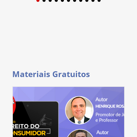
1
2
3
4
5
6
7
8
9
Materiais Gratuitos