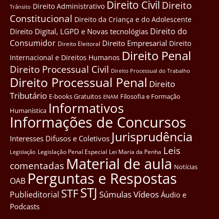
Direito Civil
Direito
Direito Administrativo
Trânsito
Constitucional
Direito da Criança e do Adolescente
Direito do
Direito Digital, LGPD e Novas tecnológias
Consumidor
Direito Empresarial
Direito
Direito Eleitoral
Direito Penal
Internacional e Direitos Humanos
Direito Processual Civil
Direito Processual do Trabalho
Direito Processual Penal
Direito
Tributário
E-books Gratuitos
Filosofia e Formação
ENAM
Informativos
Humanística
Informações de Concursos
Jurisprudência
Interesses Difusos e Coletivos
Leis
Legislação Penal Especial
Lei Maria da Penha
Legislação
Material de aula
comentadas
Notícias
Perguntas e Respostas
OAB
STJ
STF
Súmulas
Vídeos
Publieditorial
Áudio e
Podcasts