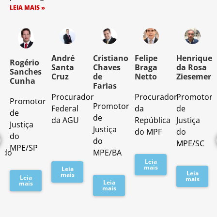
LEIA MAIS »
o
André
Cristiano
Felipe
Henrique
Rogério
Santa
Chaves
Braga
da Rosa
Sanches
Cruz
de
Netto
Ziesemer
Cunha
Farias
Procurador
Procurador
Promotor
Promotor
o
Promotor
Federal
da
de
de
de
da AGU
República
Justiça
Justiça
Justiça
do MPF
do
do
do
MPE/SC
MPE/SP
ado
MPE/BA
Leia
mais
Leia
Leia
mais
Leia
mais
Leia
mais
mais