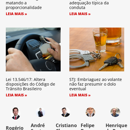
matando a
adequação típica da
proporcionalidade
conduta
LEIA MAIS »
LEIA MAIS »
Lei 13.546/17: Altera
STJ: Embriaguez ao volante
disposições do Código de
não faz presumir o dolo
Trânsito Brasileiro
eventual
LEIA MAIS »
LEIA MAIS »
o
André
Cristiano
Felipe
Henrique
Rogério