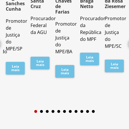
Santa
Chaves
Braga
da Rosa
Sanches
Cruz
de
Netto
Ziesemer
Cunha
Farias
Procurador
Procurador
Promotor
Promotor
o
Promotor
Federal
da
de
de
de
da AGU
República
Justiça
Justiça
Justiça
do MPF
do
do
do
MPE/SC
MPE/SP
ado
MPE/BA
Leia
mais
Leia
Leia
mais
Leia
mais
Leia
mais
mais
1
2
3
4
5
6
7
8
9