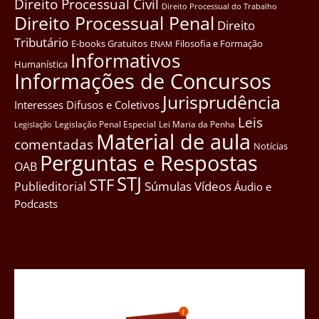
Direito Processual Civil
Direito Processual do Trabalho
Direito Processual Penal
Direito
Tributário
E-books Gratuitos
Filosofia e Formação
ENAM
Informativos
Humanística
Informações de Concursos
Jurisprudência
Interesses Difusos e Coletivos
Leis
Legislação Penal Especial
Lei Maria da Penha
Legislação
Material de aula
comentadas
Notícias
Perguntas e Respostas
OAB
STJ
STF
Súmulas
Vídeos
Publieditorial
Áudio e
Podcasts