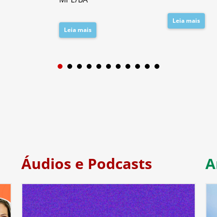
Leia mais
Leia mais
1
2
3
4
5
6
7
Áudios e Podcasts
A