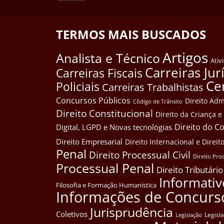
TERMOS MAIS BUSCADOS
Artigos
Analista e Técnico
Ativ
Carreiras Jur
Carreiras Fiscais
Ce
Policiais
Carreiras Trabalhistas
Concursos Públicos
Direito Adm
Côdigo de Trânsito
Direito Constitucional
Direito da Criança 
Direito do 
Digital, LGPD e Novas tecnológias
Direito Empresarial
Direito Internacional e Dire
Penal
Direito Processual Civil
Direito Pro
Processual Penal
Direito Tributário
Informativ
Filosofia e Formação Humanística
Informações de Concurs
Jurisprudência
Coletivos
Legisl
Legislação