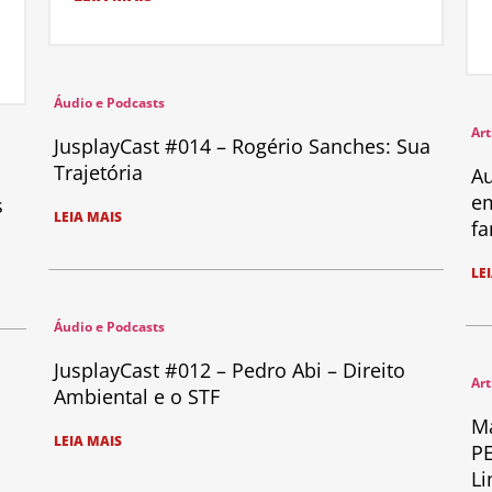
Áudio e Podcasts
Art
JusplayCast #014 – Rogério Sanches: Sua
Trajetória
Au
em
s
LEIA MAIS
fa
LE
Áudio e Podcasts
JusplayCast #012 – Pedro Abi – Direito
Art
Ambiental e o STF
Ma
LEIA MAIS
PE
Li