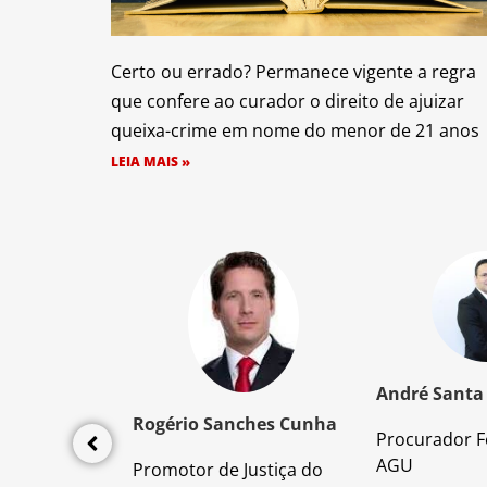
Certo ou errado? Permanece vigente a regra
que confere ao curador o direito de ajuizar
queixa-crime em nome do menor de 21 anos
LEIA MAIS »
z Santos
André Santa
Rogério Sanches Cunha
Procurador F
lícia Civil
AGU
Promotor de Justiça do
da PC/SP