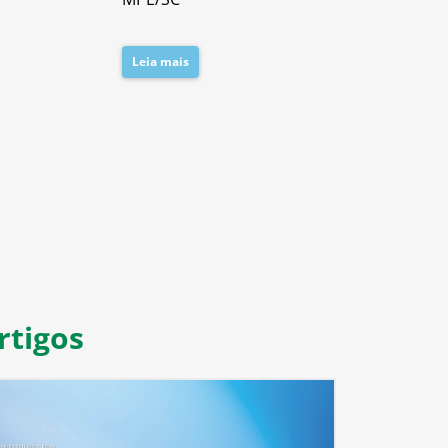
Leia mais
Leia mais
8
9
10
11
rtigos