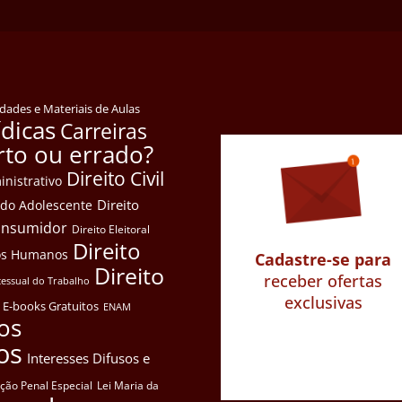
idades e Materiais de Aulas
ídicas
Carreiras
rto ou errado?
Direito Civil
inistrativo
Direito
e do Adolescente
Consumidor
Direito Eleitoral
Direito
itos Humanos
Cadastre-se para
Direito
receber ofertas
cessual do Trabalho
exclusivas
E-books Gratuitos
ENAM
os
os
Interesses Difusos e
ação Penal Especial
Lei Maria da