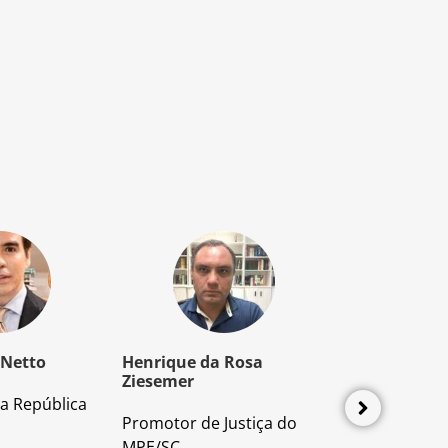
 Netto
Henrique da Rosa
Mozart Borb
Ziesemer
a República
Advogado e P
Promotor de Justiça do
Direito Proces
MPE/SC