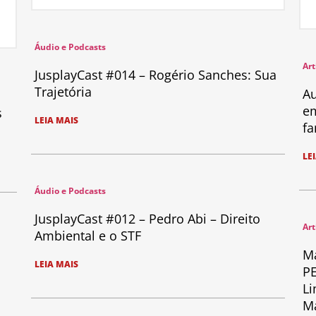
Áudio e Podcasts
Art
JusplayCast #014 – Rogério Sanches: Sua
Trajetória
Au
em
s
LEIA MAIS
fa
LE
Áudio e Podcasts
JusplayCast #012 – Pedro Abi – Direito
Art
Ambiental e o STF
Ma
LEIA MAIS
PE
Li
Ma