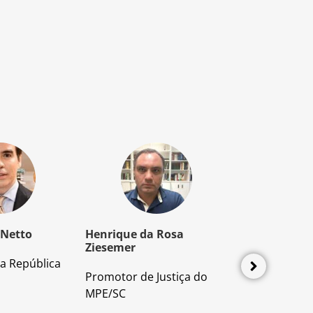
 Netto
Henrique da Rosa
Mozart Borb
Ziesemer
a República
Advogado e P
Promotor de Justiça do
Direito Proces
MPE/SC