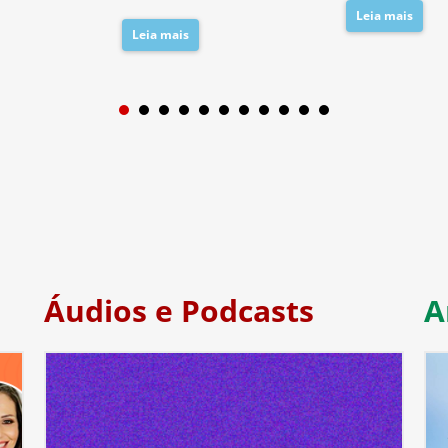
Leia mais
Leia mais
1
2
3
4
5
6
7
Áudios e Podcasts
A