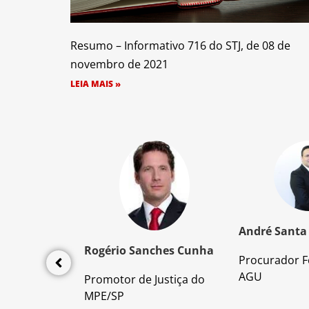
Resumo – Informativo 716 do STJ, de 08 de
novembro de 2021
LEIA MAIS »
z Santos
André Santa
Rogério Sanches Cunha
Procurador F
lícia Civil
AGU
Promotor de Justiça do
da PC/SP
MPE/SP