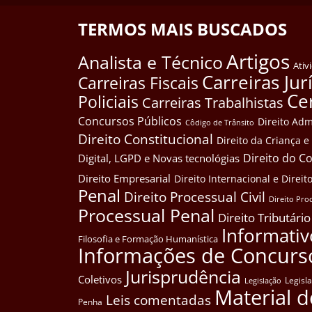
TERMOS MAIS BUSCADOS
Artigos
Analista e Técnico
Ativ
Carreiras Jur
Carreiras Fiscais
Ce
Policiais
Carreiras Trabalhistas
Concursos Públicos
Direito Adm
Côdigo de Trânsito
Direito Constitucional
Direito da Criança 
Direito do 
Digital, LGPD e Novas tecnológias
Direito Empresarial
Direito Internacional e Dire
Penal
Direito Processual Civil
Direito Pro
Processual Penal
Direito Tributário
Informativ
Filosofia e Formação Humanística
Informações de Concurs
Jurisprudência
Coletivos
Legisl
Legislação
Material d
Leis comentadas
Penha