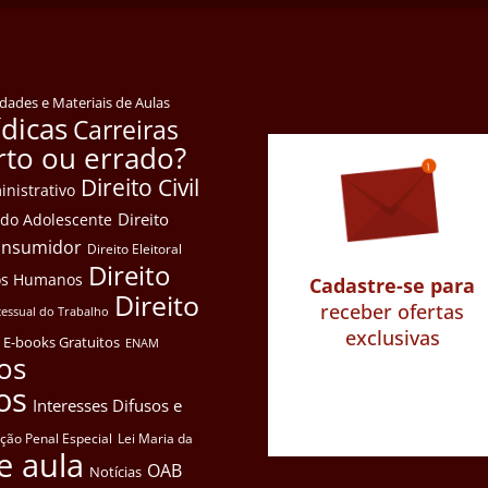
idades e Materiais de Aulas
ídicas
Carreiras
rto ou errado?
Direito Civil
inistrativo
Direito
e do Adolescente
Consumidor
Direito Eleitoral
Direito
itos Humanos
Cadastre-se para
Direito
receber ofertas
cessual do Trabalho
exclusivas
E-books Gratuitos
ENAM
os
os
Interesses Difusos e
ação Penal Especial
Lei Maria da
e aula
OAB
Notícias