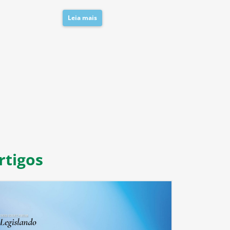
Leia mais
Leia mais
8
9
10
11
rtigos