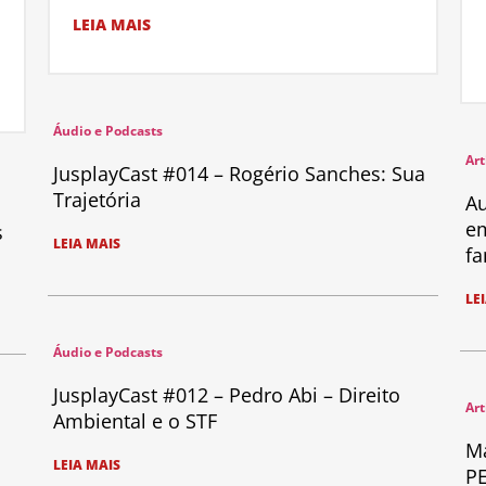
LEIA MAIS
Áudio e Podcasts
Art
JusplayCast #014 – Rogério Sanches: Sua
Trajetória
Au
em
s
LEIA MAIS
fa
LE
Áudio e Podcasts
JusplayCast #012 – Pedro Abi – Direito
Art
Ambiental e o STF
Ma
LEIA MAIS
PE