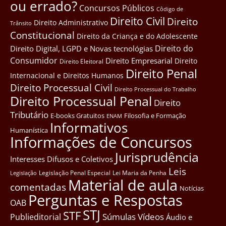
ou errado?
Concursos Públicos
Côdigo de
Direito Civil
Direito
Direito Administrativo
Trânsito
Constitucional
Direito da Criança e do Adolescente
Direito do
Direito Digital, LGPD e Novas tecnológias
Consumidor
Direito Empresarial
Direito
Direito Eleitoral
Direito Penal
Internacional e Direitos Humanos
Direito Processual Civil
Direito Processual do Trabalho
Direito Processual Penal
Direito
Tributário
E-books Gratuitos
Filosofia e Formação
ENAM
Informativos
Humanística
Informações de Concursos
Jurisprudência
Interesses Difusos e Coletivos
Leis
Legislação Penal Especial
Lei Maria da Penha
Legislação
Material de aula
comentadas
Notícias
Perguntas e Respostas
OAB
STJ
STF
Súmulas
Vídeos
Publieditorial
Áudio e