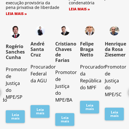
execução provisória da
condenatória
pena privativa de liberdade
LEIA MAIS »
LEIA MAIS »
o
André
Cristiano
Felipe
Henrique
Rogério
Santa
Chaves
Braga
da Rosa
Sanches
Cruz
de
Netto
Ziesemer
Cunha
Farias
Procurador
Procurador
Promotor
Promotor
o
Promotor
Federal
da
de
de
de
da AGU
República
Justiça
Justiça
Justiça
do MPF
do
do
do
MPE/SC
MPE/SP
ado
MPE/BA
Leia
mais
Leia
Leia
mais
Leia
mais
Leia
mais
mais