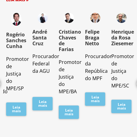
o
André
Cristiano
Felipe
Henrique
Rogério
Santa
Chaves
Braga
da Rosa
Sanches
Cruz
de
Netto
Ziesemer
Cunha
Farias
Procurador
Procurador
Promotor
Promotor
o
Promotor
Federal
da
de
de
de
da AGU
República
Justiça
Justiça
Justiça
do MPF
do
do
do
MPE/SC
MPE/SP
ado
MPE/BA
Leia
mais
Leia
Leia
mais
Leia
mais
Leia
mais
mais