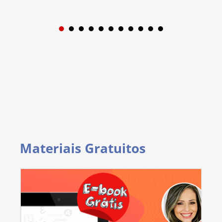
1
2
3
4
5
6
7
8
9
Materiais Gratuitos