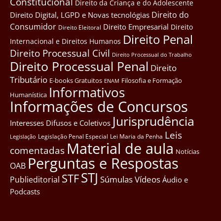
Constitucional
Direito da Criança e do Adolescente
Direito do
Direito Digital, LGPD e Novas tecnológias
Consumidor
Direito Empresarial
Direito
Direito Eleitoral
Direito Penal
Internacional e Direitos Humanos
Direito Processual Civil
Direito Processual do Trabalho
Direito Processual Penal
Direito
Tributário
E-books Gratuitos
Filosofia e Formação
ENAM
Informativos
Humanística
Informações de Concursos
Jurisprudência
Interesses Difusos e Coletivos
Leis
Legislação Penal Especial
Lei Maria da Penha
Legislação
Material de aula
comentadas
Notícias
Perguntas e Respostas
OAB
STJ
STF
Súmulas
Vídeos
Publieditorial
Áudio e
Podcasts