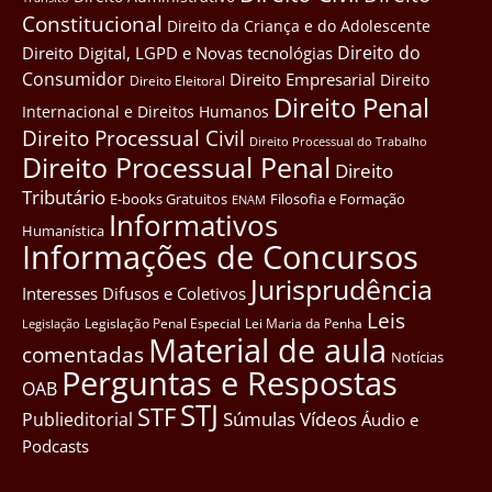
Constitucional
Direito da Criança e do Adolescente
Direito do
Direito Digital, LGPD e Novas tecnológias
Consumidor
Direito Empresarial
Direito
Direito Eleitoral
Direito Penal
Internacional e Direitos Humanos
Direito Processual Civil
Direito Processual do Trabalho
Direito Processual Penal
Direito
Tributário
E-books Gratuitos
Filosofia e Formação
ENAM
Informativos
Humanística
Informações de Concursos
Jurisprudência
Interesses Difusos e Coletivos
Leis
Legislação Penal Especial
Lei Maria da Penha
Legislação
Material de aula
comentadas
Notícias
Perguntas e Respostas
OAB
STJ
STF
Súmulas
Vídeos
Publieditorial
Áudio e
Podcasts