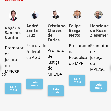
o
André
Cristiano
Felipe
Henrique
Rogério
Santa
Chaves
Braga
da Rosa
Sanches
Cruz
de
Netto
Ziesemer
Cunha
Farias
Procurador
Procurador
Promotor
Promotor
o
Promotor
Federal
da
de
de
de
da AGU
República
Justiça
Justiça
Justiça
do MPF
do
do
do
MPE/SC
MPE/SP
ado
MPE/BA
Leia
mais
Leia
Leia
mais
Leia
mais
Leia
mais
mais