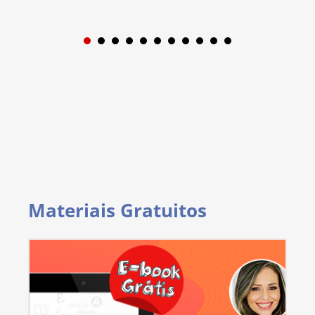
1
2
3
4
5
6
7
8
9
Materiais Gratuitos