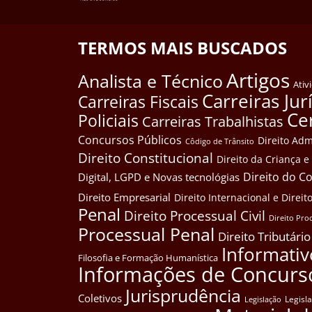
TERMOS MAIS BUSCADOS
Artigos
Analista e Técnico
Ativ
Carreiras Jur
Carreiras Fiscais
Ce
Policiais
Carreiras Trabalhistas
Concursos Públicos
Direito Adm
Côdigo de Trânsito
Direito Constitucional
Direito da Criança 
Direito do 
Digital, LGPD e Novas tecnológias
Direito Empresarial
Direito Internacional e Dire
Penal
Direito Processual Civil
Direito Pro
Processual Penal
Direito Tributário
Informativ
Filosofia e Formação Humanística
Informações de Concurs
Jurisprudência
Coletivos
Legisl
Legislação