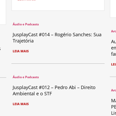
Áudio e Podcasts
Art
JusplayCast #014 – Rogério Sanches: Sua
Trajetória
Au
em
s
LEIA MAIS
fa
LE
Áudio e Podcasts
JusplayCast #012 – Pedro Abi – Direito
Art
Ambiental e o STF
Ma
LEIA MAIS
PE
Li