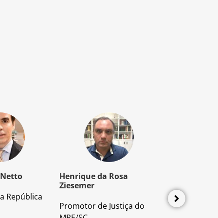
 Netto
Henrique da Rosa
Mozart Borb
Ziesemer
a República
Advogado e P
Promotor de Justiça do
Direito Proces
MPE/SC