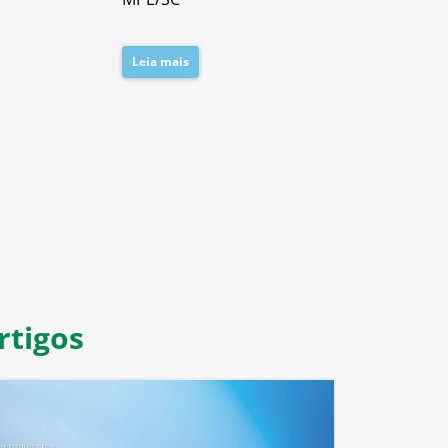
Leia mais
Leia mais
8
9
10
11
rtigos