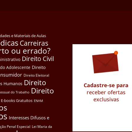
idades e Materiais de Aulas
ídicas
Carreiras
rto ou errado?
Direito Civil
inistrativo
Direito
e do Adolescente
Consumidor
Direito Eleitoral
Direito
itos Humanos
Cadastre-se para
Direito
receber ofertas
cessual do Trabalho
exclusivas
E-books Gratuitos
ENAM
os
os
Interesses Difusos e
ação Penal Especial
Lei Maria da