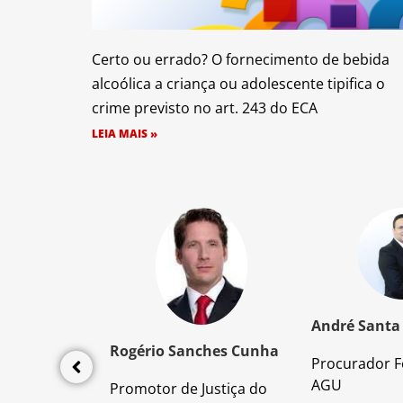
Certo ou errado? O fornecimento de bebida
alcoólica a criança ou adolescente tipifica o
crime previsto no art. 243 do ECA
LEIA MAIS »
z Santos
André Santa
Rogério Sanches Cunha
Procurador F
lícia Civil
AGU
Promotor de Justiça do
da PC/SP