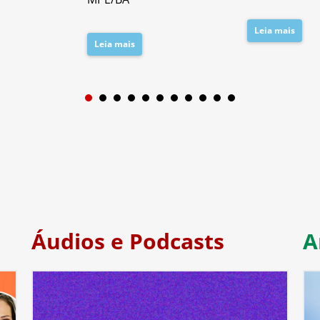
Leia mais
Leia mais
1
2
3
4
5
6
7
Áudios e Podcasts
A