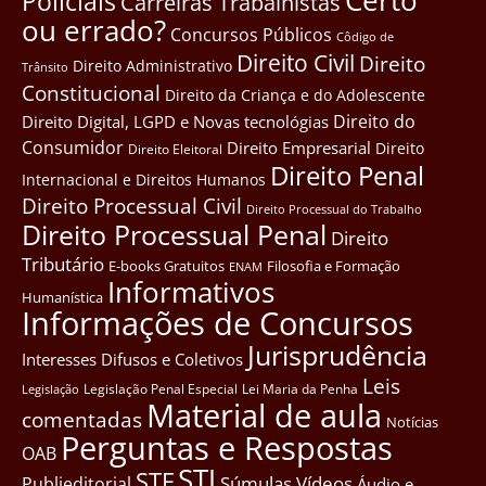
Certo
Policiais
Carreiras Trabalhistas
ou errado?
Concursos Públicos
Côdigo de
Direito Civil
Direito
Direito Administrativo
Trânsito
Constitucional
Direito da Criança e do Adolescente
Direito do
Direito Digital, LGPD e Novas tecnológias
Consumidor
Direito Empresarial
Direito
Direito Eleitoral
Direito Penal
Internacional e Direitos Humanos
Direito Processual Civil
Direito Processual do Trabalho
Direito Processual Penal
Direito
Tributário
E-books Gratuitos
Filosofia e Formação
ENAM
Informativos
Humanística
Informações de Concursos
Jurisprudência
Interesses Difusos e Coletivos
Leis
Legislação Penal Especial
Lei Maria da Penha
Legislação
Material de aula
comentadas
Notícias
Perguntas e Respostas
OAB
STJ
STF
Súmulas
Vídeos
Publieditorial
Áudio e