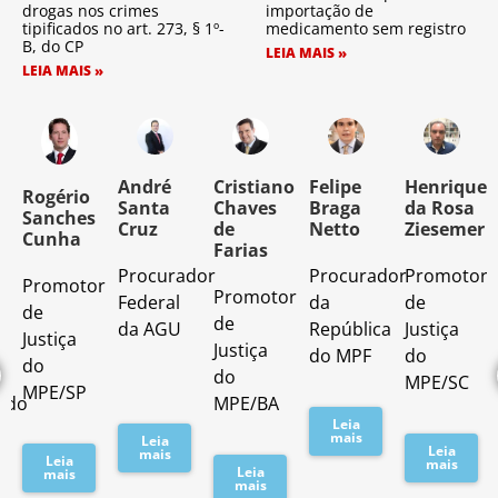
drogas nos crimes
importação de
tipificados no art. 273, § 1º-
medicamento sem registro
B, do CP
LEIA MAIS »
LEIA MAIS »
o
André
Cristiano
Felipe
Henrique
Rogério
Santa
Chaves
Braga
da Rosa
Sanches
Cruz
de
Netto
Ziesemer
Cunha
Farias
Procurador
Procurador
Promotor
Promotor
o
Promotor
Federal
da
de
de
de
da AGU
República
Justiça
Justiça
Justiça
do MPF
do
do
do
MPE/SC
MPE/SP
ado
MPE/BA
Leia
mais
Leia
Leia
mais
Leia
mais
Leia
mais
mais