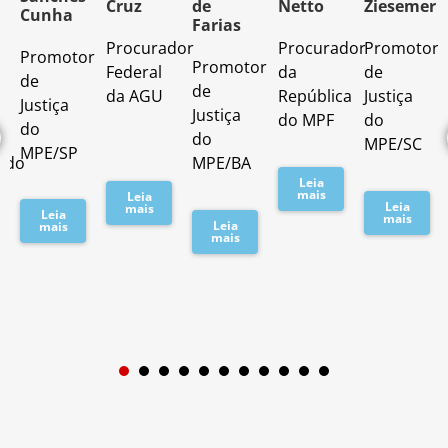
Cruz
de
Netto
Ziesemer
Cunha
Farias
Procurador
Procurador
Promotor
Promotor
o
Promotor
Federal
da
de
de
de
da AGU
República
Justiça
Justiça
Justiça
do MPF
do
do
do
MPE/SC
MPE/SP
ado
MPE/BA
Leia
mais
Leia
Leia
mais
Leia
mais
Leia
mais
mais
1
2
3
4
5
6
7
8
9