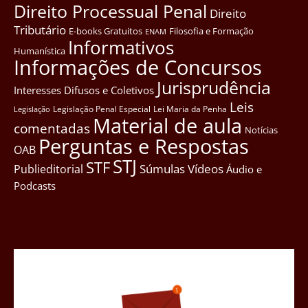
Direito Processual Penal
Direito
Tributário
E-books Gratuitos
Filosofia e Formação
ENAM
Informativos
Humanística
Informações de Concursos
Jurisprudência
Interesses Difusos e Coletivos
Leis
Legislação Penal Especial
Lei Maria da Penha
Legislação
Material de aula
comentadas
Notícias
Perguntas e Respostas
OAB
STJ
STF
Súmulas
Vídeos
Publieditorial
Áudio e
Podcasts