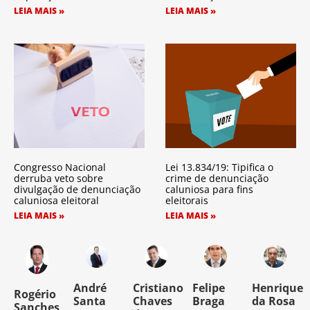
LEIA MAIS »
LEIA MAIS »
Congresso Nacional
Lei 13.834/19: Tipifica o
derruba veto sobre
crime de denunciação
divulgação de denunciação
caluniosa para fins
caluniosa eleitoral
eleitorais
LEIA MAIS »
LEIA MAIS »
o
André
Cristiano
Felipe
Henrique
Rogério
Santa
Chaves
Braga
da Rosa
Sanches