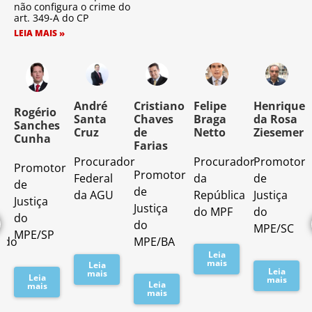
não configura o crime do
art. 349-A do CP
LEIA MAIS »
o
André
Cristiano
Felipe
Henrique
Rogério
Santa
Chaves
Braga
da Rosa
Sanches
Cruz
de
Netto
Ziesemer
Cunha
Farias
Procurador
Procurador
Promotor
Promotor
o
Promotor
Federal
da
de
de
de
da AGU
República
Justiça
Justiça
Justiça
do MPF
do
do
do
MPE/SC
MPE/SP
ado
MPE/BA
Leia
mais
Leia
Leia
mais
Leia
mais
Leia
mais
mais