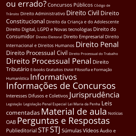
ou errado?
Concursos Públicos
Côdigo de
Direito Civil
Direito
Direito Administrativo
Trânsito
Constitucional
Direito da Criança e do Adolescente
Direito do
Direito Digital, LGPD e Novas tecnológias
Consumidor
Direito Empresarial
Direito
Direito Eleitoral
Direito Penal
Internacional e Direitos Humanos
Direito Processual Civil
Direito Processual do Trabalho
Direito Processual Penal
Direito
Tributário
E-books Gratuitos
Filosofia e Formação
ENAM
Informativos
Humanística
Informações de Concursos
Jurisprudência
Interesses Difusos e Coletivos
Leis
Legislação Penal Especial
Lei Maria da Penha
Legislação
Material de aula
comentadas
Notícias
Perguntas e Respostas
OAB
STJ
STF
Súmulas
Vídeos
Publieditorial
Áudio e