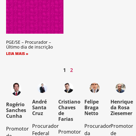
PGE/SE – Procurador –
Último dia de inscrição
LEIA MAIS »
1
2
o
André
Cristiano
Felipe
Henrique
Rogério
Santa
Chaves
Braga
da Rosa
Sanches
Cruz
de
Netto
Ziesemer
Cunha
Farias
Procurador
Procurador
Promotor
Promotor
o
Promotor
Federal
da
de
de