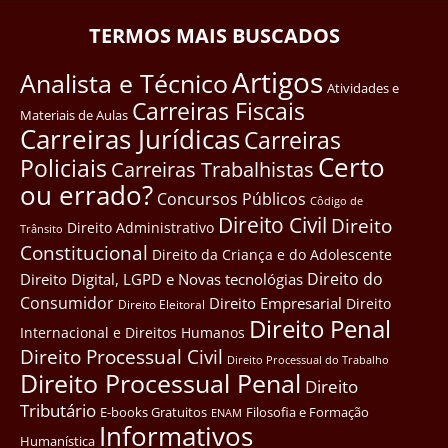
TERMOS MAIS BUSCADOS
Artigos
Analista e Técnico
Atividades e
Carreiras Fiscais
Materiais de Aulas
Carreiras Jurídicas
Carreiras
Certo
Policiais
Carreiras Trabalhistas
ou errado?
Concursos Públicos
Côdigo de
Direito Civil
Direito
Direito Administrativo
Trânsito
Constitucional
Direito da Criança e do Adolescente
Direito do
Direito Digital, LGPD e Novas tecnológias
Consumidor
Direito Empresarial
Direito
Direito Eleitoral
Direito Penal
Internacional e Direitos Humanos
Direito Processual Civil
Direito Processual do Trabalho
Direito Processual Penal
Direito
Tributário
E-books Gratuitos
Filosofia e Formação
ENAM
Informativos
Humanística