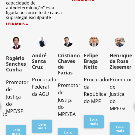
capacidade de
autodeterminação” está
ligada ao conceito de causa
supralegal exculpante
LEIA MAIS »
o
André
Cristiano
Felipe
Henrique
Rogério
Santa
Chaves
Braga
da Rosa
Sanches
Cruz
de
Netto
Ziesemer
Cunha
Farias
Procurador
Procurador
Promotor
Promotor
o
Promotor
Federal
da
de
de
de
da AGU
República
Justiça
Justiça
Justiça
do MPF
do
do
do
MPE/SC
MPE/SP
ado
MPE/BA
Leia
mais
Leia
Leia
mais
Leia
mais
Leia
mais