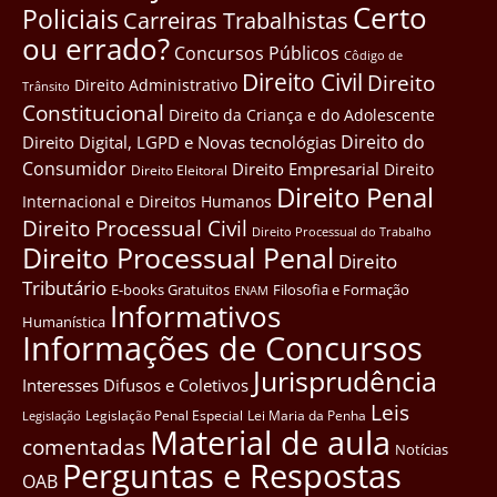
Certo
Policiais
Carreiras Trabalhistas
ou errado?
Concursos Públicos
Côdigo de
Direito Civil
Direito
Direito Administrativo
Trânsito
Constitucional
Direito da Criança e do Adolescente
Direito do
Direito Digital, LGPD e Novas tecnológias
Consumidor
Direito Empresarial
Direito
Direito Eleitoral
Direito Penal
Internacional e Direitos Humanos
Direito Processual Civil
Direito Processual do Trabalho
Direito Processual Penal
Direito
Tributário
E-books Gratuitos
Filosofia e Formação
ENAM
Informativos
Humanística
Informações de Concursos
Jurisprudência
Interesses Difusos e Coletivos
Leis
Legislação Penal Especial
Lei Maria da Penha
Legislação
Material de aula
comentadas
Notícias
Perguntas e Respostas
OAB