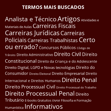
TERMOS MAIS BUSCADOS
Artigos
Analista e Técnico
Atividades e
Carreiras Fiscais
Materiais de Aulas
Carreiras Jurídicas
Carreiras
Certo
Policiais
Carreiras Trabalhistas
ou errado?
Concursos Públicos
Côdigo de
Direito Civil
Direito
Direito Administrativo
Trânsito
Constitucional
Direito da Criança e do Adolescente
Direito do
Direito Digital, LGPD e Novas tecnológias
Consumidor
Direito Empresarial
Direito
Direito Eleitoral
Direito Penal
Internacional e Direitos Humanos
Direito Processual Civil
Direito Processual do Trabalho
Direito Processual Penal
Direito
Tributário
E-books Gratuitos
Filosofia e Formação
ENAM
Informativos
Humanística