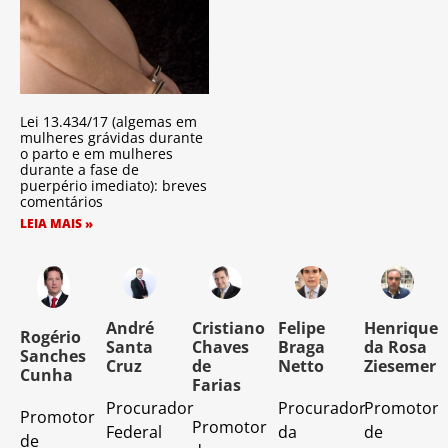
Lei 13.434/17 (algemas em
mulheres grávidas durante
o parto e em mulheres
durante a fase de
puerpério imediato): breves
comentários
LEIA MAIS »
o
André
Cristiano
Felipe
Henrique
Rogério
Santa
Chaves
Braga
da Rosa
Sanches
Cruz
de
Netto
Ziesemer
Cunha
Farias
Procurador
Procurador
Promotor
Promotor
o
Promotor
Federal
da
de
de