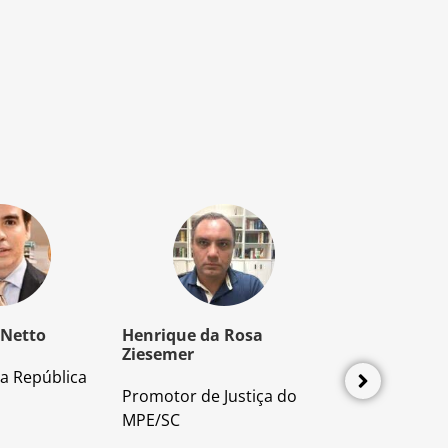
 Netto
Henrique da Rosa
Mozart Borb
Ziesemer
a República
Advogado e P
Promotor de Justiça do
Direito Proces
MPE/SC