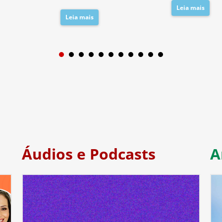
Leia mais
Leia mais
1
2
3
4
5
6
7
Áudios e Podcasts
A