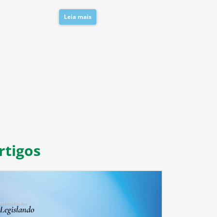
Leia mais
Leia mais
8
9
10
11
rtigos