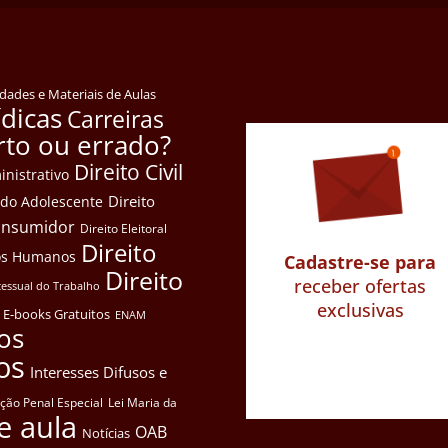
idades e Materiais de Aulas
ídicas
Carreiras
rto ou errado?
Direito Civil
inistrativo
Direito
e do Adolescente
Consumidor
Direito Eleitoral
Direito
itos Humanos
Cadastre-se para
Direito
receber ofertas
cessual do Trabalho
exclusivas
E-books Gratuitos
ENAM
os
os
Interesses Difusos e
ação Penal Especial
Lei Maria da
e aula
OAB
Notícias