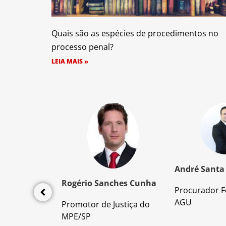
Quais são as espécies de procedimentos no
processo penal?
LEIA MAIS »
z Santos
André Santa
Rogério Sanches Cunha
Procurador F
lícia Civil
AGU
Promotor de Justiça do
da PC/SP
MPE/SP