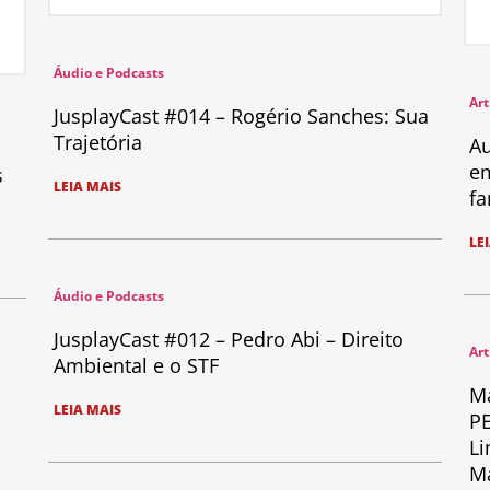
Áudio e Podcasts
Art
JusplayCast #014 – Rogério Sanches: Sua
Trajetória
Au
em
s
LEIA MAIS
fa
LE
Áudio e Podcasts
JusplayCast #012 – Pedro Abi – Direito
Art
Ambiental e o STF
Ma
LEIA MAIS
PE
Li
Ma