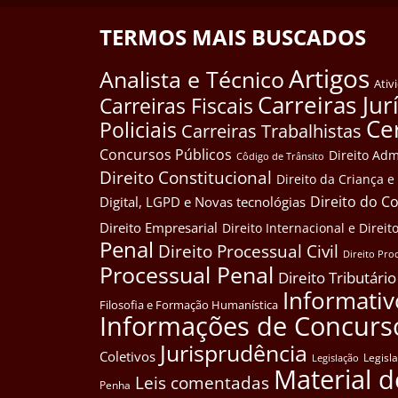
TERMOS MAIS BUSCADOS
Artigos
Analista e Técnico
Ativ
Carreiras Jur
Carreiras Fiscais
Ce
Policiais
Carreiras Trabalhistas
Concursos Públicos
Direito Adm
Côdigo de Trânsito
Direito Constitucional
Direito da Criança 
Direito do 
Digital, LGPD e Novas tecnológias
Direito Empresarial
Direito Internacional e Dire
Penal
Direito Processual Civil
Direito Pro
Processual Penal
Direito Tributário
Informativ
Filosofia e Formação Humanística
Informações de Concurs
Jurisprudência
Coletivos
Legisl
Legislação
Material d
Leis comentadas
Penha