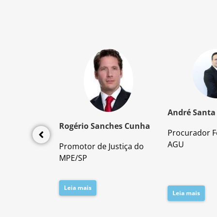
z Santos
André Santa
Rogério Sanches Cunha
Procurador F
lícia Civil
AGU
Promotor de Justiça do
da PC/SP
MPE/SP
Leia mais
Leia mais