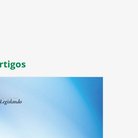
8
9
10
11
rtigos