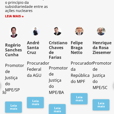
o princípio da
subsidiariedade entre as
ações nucleares
LEIA MAIS »
o
André
Cristiano
Felipe
Henrique
Rogério
Santa
Chaves
Braga
da Rosa
Sanches
Cruz
de
Netto
Ziesemer
Cunha
Farias
Procurador
Procurador
Promotor
Promotor
o
Promotor
Federal
da
de
de
de
da AGU
República
Justiça
Justiça
Justiça
do MPF
do
do
do
MPE/SC
MPE/SP
ado
MPE/BA
Leia
mais
Leia
Leia
mais
Leia
mais
Leia
mais
mais