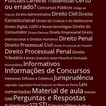
Certo
Policiais
Carreiras Trabalhistas
ou errado?
Concursos Públicos
Côdigo de
Direito Civil
Direito
Direito Administrativo
Trânsito
Constitucional
Direito da Criança e do Adolescente
Direito do
Direito Digital, LGPD e Novas tecnológias
Consumidor
Direito Empresarial
Direito
Direito Eleitoral
Direito Penal
Internacional e Direitos Humanos
Direito Processual Civil
Direito Processual do Trabalho
Direito Processual Penal
Direito
Tributário
E-books Gratuitos
Filosofia e Formação
ENAM
Informativos
Humanística
Informações de Concursos
Jurisprudência
Interesses Difusos e Coletivos
Leis
Legislação Penal Especial
Lei Maria da Penha
Legislação
Material de aula
comentadas
Notícias
Perguntas e Respostas
OAB
STJ
STF
Súmulas
Vídeos
Publieditorial
Áudio e