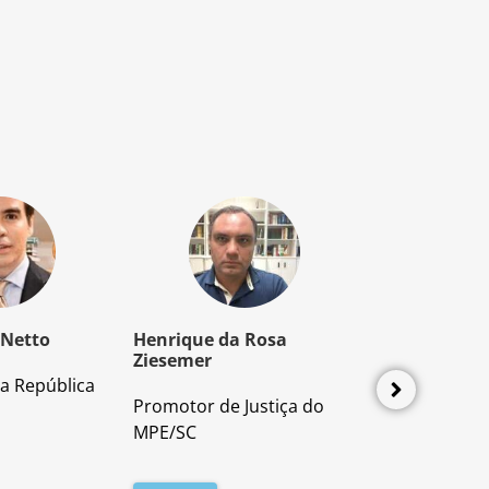
 Netto
Henrique da Rosa
Mozart Borb
Ziesemer
a República
Advogado e P
Promotor de Justiça do
Direito Proces
MPE/SC
Leia mais