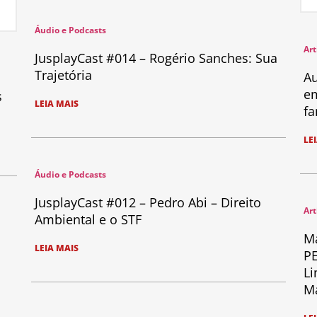
Áudio e Podcasts
Art
JusplayCast #014 – Rogério Sanches: Sua
Trajetória
Au
em
s
LEIA MAIS
fa
LE
Áudio e Podcasts
JusplayCast #012 – Pedro Abi – Direito
Art
Ambiental e o STF
Ma
LEIA MAIS
PE
Li
Ma