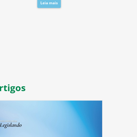
Leia mais
8
9
10
11
rtigos