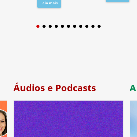
Leia mais
1
2
3
4
5
6
7
Áudios e Podcasts
A