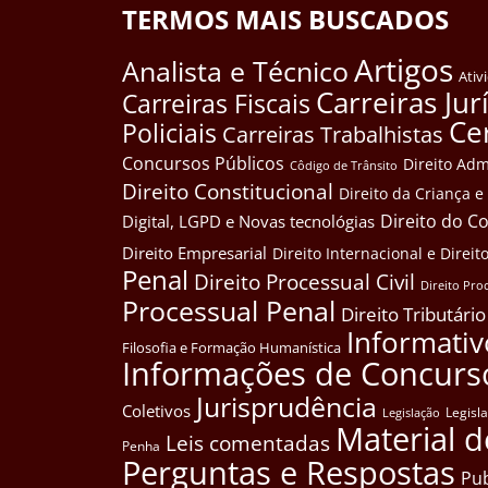
TERMOS MAIS BUSCADOS
Artigos
Analista e Técnico
Ativ
Carreiras Jur
Carreiras Fiscais
Ce
Policiais
Carreiras Trabalhistas
Concursos Públicos
Direito Adm
Côdigo de Trânsito
Direito Constitucional
Direito da Criança 
Direito do 
Digital, LGPD e Novas tecnológias
Direito Empresarial
Direito Internacional e Dire
Penal
Direito Processual Civil
Direito Pro
Processual Penal
Direito Tributário
Informativ
Filosofia e Formação Humanística
Informações de Concurs
Jurisprudência
Coletivos
Legisl
Legislação
Material d
Leis comentadas
Penha
Perguntas e Respostas
Pub