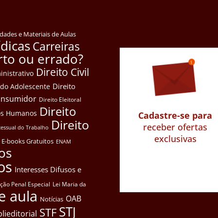
idades e Materiais de Aulas
ídicas
Carreiras
rto ou errado?
Direito Civil
inistrativo
Direito
e do Adolescente
Consumidor
Direito Eleitoral
Direito
itos Humanos
Cadastre-se para
Direito
receber ofertas
cessual do Trabalho
exclusivas
E-books Gratuitos
ENAM
os
os
Interesses Difusos e
ação Penal Especial
Lei Maria da
e aula
OAB
Notícias
STJ
STF
lieditorial