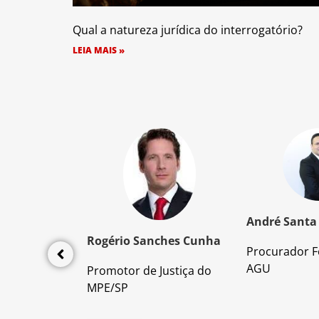
Qual a natureza jurídica do interrogatório?
LEIA MAIS »
z Santos
André Santa
Rogério Sanches Cunha
Procurador F
lícia Civil
AGU
Promotor de Justiça do
da PC/SP
MPE/SP