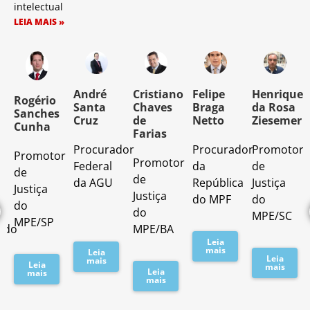
intelectual
LEIA MAIS »
o
André
Cristiano
Felipe
Henrique
Rogério
Santa
Chaves
Braga
da Rosa
Sanches
Cruz
de
Netto
Ziesemer
Cunha
Farias
Procurador
Procurador
Promotor
Promotor
o
Promotor
Federal
da
de
de
de
da AGU
República
Justiça
Justiça
Justiça
do MPF
do
do
do
MPE/SC
MPE/SP
ado
MPE/BA
Leia
mais
Leia
Leia
mais
Leia
mais
Leia
mais
mais