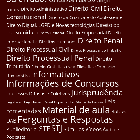
Côdigo de
Direito Civil
Direito
Direito Administrativo
Trânsito
Constitucional
Direito da Criança e do Adolescente
Direito do
Direito Digital, LGPD e Novas tecnológias
Consumidor
Direito Empresarial
Direito
Direito Eleitoral
Direito Penal
Internacional e Direitos Humanos
Direito Processual Civil
Direito Processual do Trabalho
Direito Processual Penal
Direito
Tributário
E-books Gratuitos
Filosofia e Formação
ENAM
Informativos
Humanística
Informações de Concursos
Jurisprudência
Interesses Difusos e Coletivos
Leis
Legislação Penal Especial
Lei Maria da Penha
Legislação
Material de aula
comentadas
Notícias
Perguntas e Respostas
OAB
STJ
STF
Súmulas
Vídeos
Publieditorial
Áudio e
Podcasts