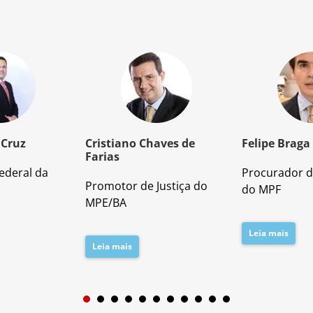
 Cruz
Cristiano Chaves de
Felipe Braga
Farias
ederal da
Procurador d
Promotor de Justiça do
do MPF
MPE/BA
Leia mais
Leia mais
1
2
3
4
5
6
7