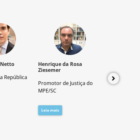
 Netto
Henrique da Rosa
Mozart Borb
Ziesemer
a República
Advogado e P
Promotor de Justiça do
Direito Proces
MPE/SC
Leia mais
Leia mais
8
9
10
11