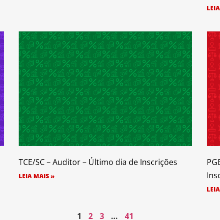
LEIA
TCE/SC – Auditor – Último dia de Inscrições
PGE
Ins
LEIA MAIS »
LEIA
1
2
3
…
41