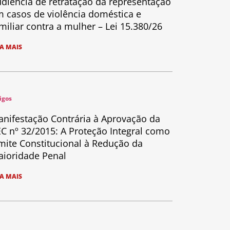
diência de retratação da representação
 casos de violência doméstica e
miliar contra a mulher – Lei 15.380/26
IA MAIS
igos
nifestação Contrária à Aprovação da
C nº 32/2015: A Proteção Integral como
mite Constitucional à Redução da
ioridade Penal
IA MAIS