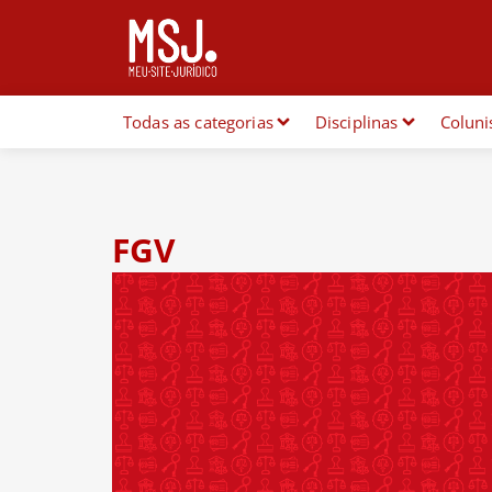
Todas as categorias
Disciplinas
Coluni
FGV