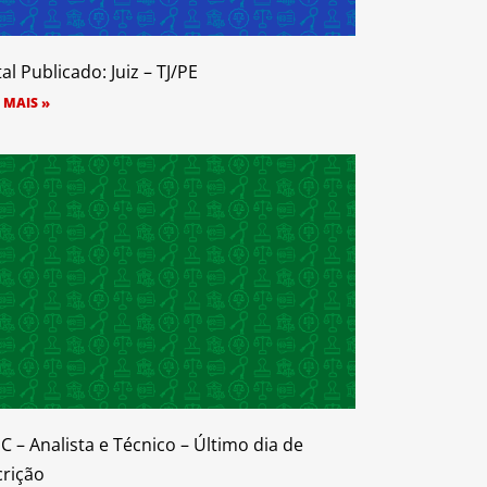
tal Publicado: Juiz – TJ/PE
 MAIS »
SC – Analista e Técnico – Último dia de
crição