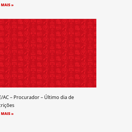
 MAIS »
/AC – Procurador – Último dia de
crições
 MAIS »