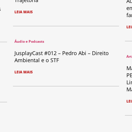
Trajetória
Au
em
s
LEIA MAIS
fa
LE
Áudio e Podcasts
JusplayCast #012 – Pedro Abi – Direito
Art
Ambiental e o STF
Ma
LEIA MAIS
PE
Li
Ma
LE