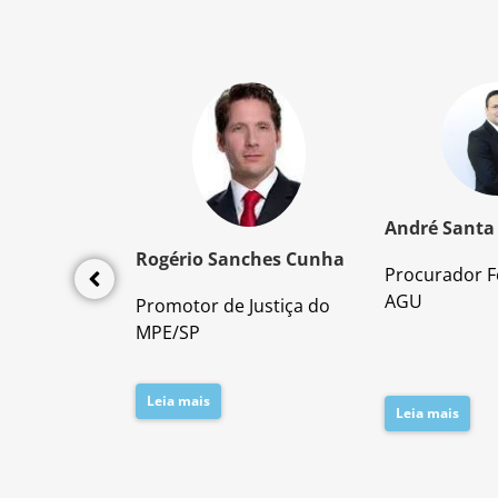
z Santos
André Santa
Rogério Sanches Cunha
Procurador F
lícia Civil
AGU
Promotor de Justiça do
da PC/SP
MPE/SP
Leia mais
Leia mais