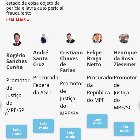
estado de coisa objeto da
perícia e lavra auto pericial
fraudulento
LEIA MAIS »
o
André
Cristiano
Felipe
Henrique
Rogério
Santa
Chaves
Braga
da Rosa
Sanches
Cruz
de
Netto
Ziesemer
Cunha
Farias
Procurador
Procurador
Promotor
Promotor
o
Promotor
Federal
da
de
de
de
da AGU
República
Justiça
Justiça
Justiça
do MPF
do
do
do
MPE/SC
MPE/SP
ado
MPE/BA
Leia
mais
Leia
Leia
mais
Leia
mais
Leia
mais
mais