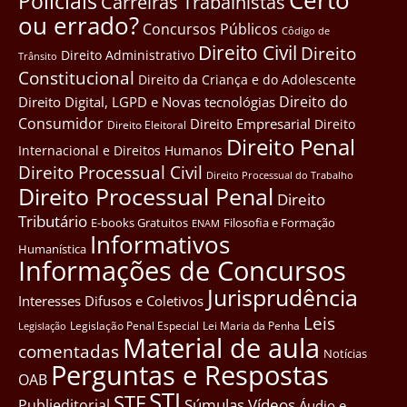
Certo
Policiais
Carreiras Trabalhistas
ou errado?
Concursos Públicos
Côdigo de
Direito Civil
Direito
Direito Administrativo
Trânsito
Constitucional
Direito da Criança e do Adolescente
Direito do
Direito Digital, LGPD e Novas tecnológias
Consumidor
Direito Empresarial
Direito
Direito Eleitoral
Direito Penal
Internacional e Direitos Humanos
Direito Processual Civil
Direito Processual do Trabalho
Direito Processual Penal
Direito
Tributário
E-books Gratuitos
Filosofia e Formação
ENAM
Informativos
Humanística
Informações de Concursos
Jurisprudência
Interesses Difusos e Coletivos
Leis
Legislação Penal Especial
Lei Maria da Penha
Legislação
Material de aula
comentadas
Notícias
Perguntas e Respostas
OAB
STJ
STF
Súmulas
Vídeos
Publieditorial
Áudio e