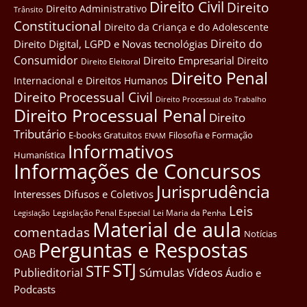
Direito Civil
Direito
Direito Administrativo
Trânsito
Constitucional
Direito da Criança e do Adolescente
Direito do
Direito Digital, LGPD e Novas tecnológias
Consumidor
Direito Empresarial
Direito
Direito Eleitoral
Direito Penal
Internacional e Direitos Humanos
Direito Processual Civil
Direito Processual do Trabalho
Direito Processual Penal
Direito
Tributário
E-books Gratuitos
Filosofia e Formação
ENAM
Informativos
Humanística
Informações de Concursos
Jurisprudência
Interesses Difusos e Coletivos
Leis
Legislação Penal Especial
Lei Maria da Penha
Legislação
Material de aula
comentadas
Notícias
Perguntas e Respostas
OAB
STJ
STF
Súmulas
Vídeos
Publieditorial
Áudio e
Podcasts