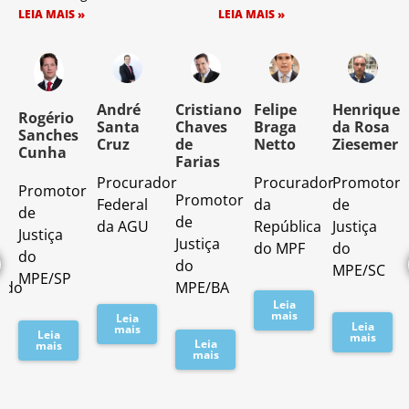
LEIA MAIS »
LEIA MAIS »
o
André
Cristiano
Felipe
Henrique
Rogério
Santa
Chaves
Braga
da Rosa
Sanches
Cruz
de
Netto
Ziesemer
Cunha
Farias
Procurador
Procurador
Promotor
Promotor
o
Promotor
Federal
da
de
de
de
da AGU
República
Justiça
Justiça
Justiça
do MPF
do
do
do
MPE/SC
MPE/SP
ado
MPE/BA
Leia
mais
Leia
Leia
mais
Leia
mais
Leia
mais
mais