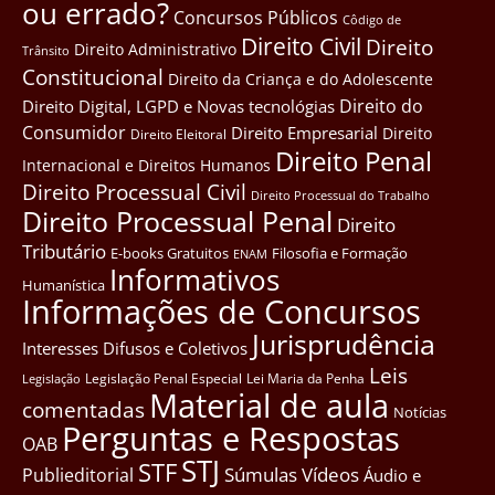
ou errado?
Concursos Públicos
Côdigo de
Direito Civil
Direito
Direito Administrativo
Trânsito
Constitucional
Direito da Criança e do Adolescente
Direito do
Direito Digital, LGPD e Novas tecnológias
Consumidor
Direito Empresarial
Direito
Direito Eleitoral
Direito Penal
Internacional e Direitos Humanos
Direito Processual Civil
Direito Processual do Trabalho
Direito Processual Penal
Direito
Tributário
E-books Gratuitos
Filosofia e Formação
ENAM
Informativos
Humanística
Informações de Concursos
Jurisprudência
Interesses Difusos e Coletivos
Leis
Legislação Penal Especial
Lei Maria da Penha
Legislação
Material de aula
comentadas
Notícias
Perguntas e Respostas
OAB
STJ
STF
Súmulas
Vídeos
Publieditorial
Áudio e