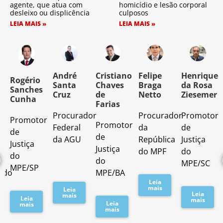
agente, que atua com
homicídio e lesão corporal
desleixo ou displicência
culposos
LEIA MAIS »
LEIA MAIS »
o
André
Cristiano
Felipe
Henrique
Rogério
Santa
Chaves
Braga
da Rosa
Sanches
Cruz
de
Netto
Ziesemer
Cunha
Farias
Procurador
Procurador
Promotor
Promotor
o
Promotor
Federal
da
de
de
de
da AGU
República
Justiça
Justiça
Justiça
do MPF
do
do
do
MPE/SC
MPE/SP
ado
MPE/BA
Leia
mais
Leia
Leia
mais
Leia
mais
Leia
mais
mais