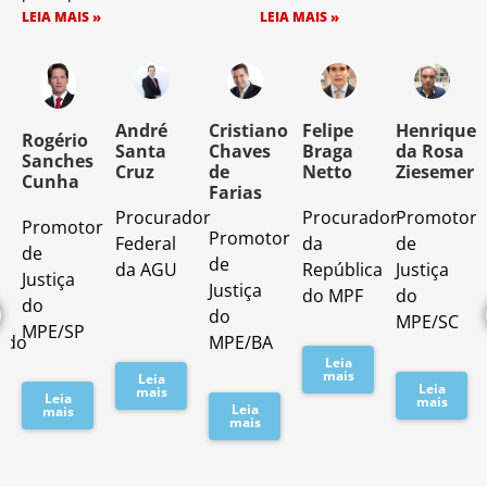
LEIA MAIS »
LEIA MAIS »
o
André
Cristiano
Felipe
Henrique
Rogério
Santa
Chaves
Braga
da Rosa
Sanches
Cruz
de
Netto
Ziesemer
Cunha
Farias
Procurador
Procurador
Promotor
Promotor
o
Promotor
Federal
da
de
de
de
da AGU
República
Justiça
Justiça
Justiça
do MPF
do
do
do
MPE/SC
MPE/SP
ado
MPE/BA
Leia
mais
Leia
Leia
mais
Leia
mais
Leia
mais
mais