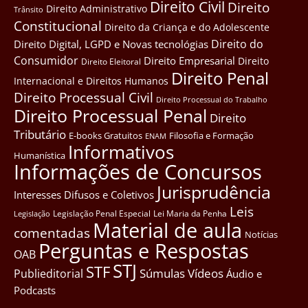
Direito Civil
Direito
Direito Administrativo
Trânsito
Constitucional
Direito da Criança e do Adolescente
Direito do
Direito Digital, LGPD e Novas tecnológias
Consumidor
Direito Empresarial
Direito
Direito Eleitoral
Direito Penal
Internacional e Direitos Humanos
Direito Processual Civil
Direito Processual do Trabalho
Direito Processual Penal
Direito
Tributário
E-books Gratuitos
Filosofia e Formação
ENAM
Informativos
Humanística
Informações de Concursos
Jurisprudência
Interesses Difusos e Coletivos
Leis
Legislação Penal Especial
Lei Maria da Penha
Legislação
Material de aula
comentadas
Notícias
Perguntas e Respostas
OAB
STJ
STF
Súmulas
Vídeos
Publieditorial
Áudio e
Podcasts