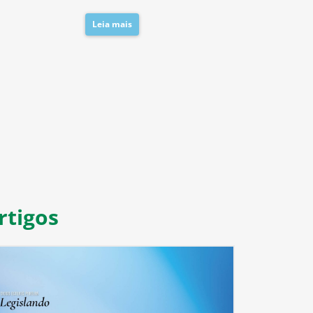
Leia mais
Leia mais
8
9
10
11
rtigos