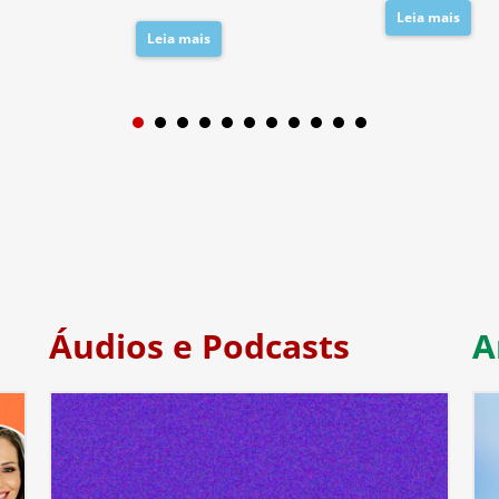
Leia mais
Leia mais
1
2
3
4
5
6
7
Áudios e Podcasts
A