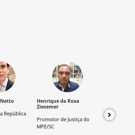
 Netto
Henrique da Rosa
Mozart Borb
Ziesemer
a República
Advogado e P
Promotor de Justiça do
Direito Proces
MPE/SC