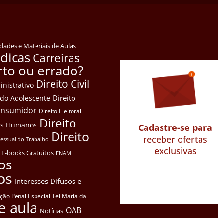
idades e Materiais de Aulas
ídicas
Carreiras
rto ou errado?
Direito Civil
inistrativo
Direito
e do Adolescente
Consumidor
Direito Eleitoral
Direito
itos Humanos
Cadastre-se para
Direito
receber ofertas
cessual do Trabalho
exclusivas
E-books Gratuitos
ENAM
os
os
Interesses Difusos e
ação Penal Especial
Lei Maria da
e aula
OAB
Notícias