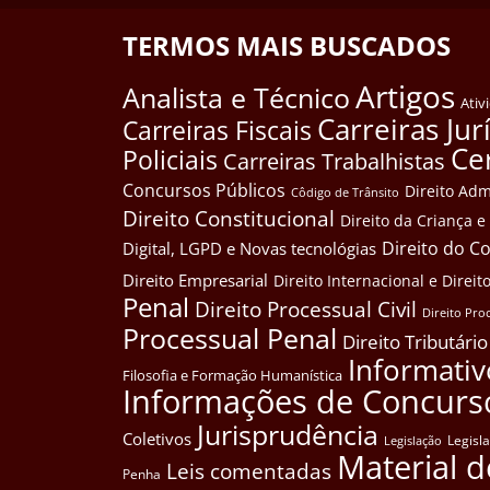
TERMOS MAIS BUSCADOS
Artigos
Analista e Técnico
Ativ
Carreiras Jur
Carreiras Fiscais
Ce
Policiais
Carreiras Trabalhistas
Concursos Públicos
Direito Adm
Côdigo de Trânsito
Direito Constitucional
Direito da Criança 
Direito do 
Digital, LGPD e Novas tecnológias
Direito Empresarial
Direito Internacional e Dire
Penal
Direito Processual Civil
Direito Pro
Processual Penal
Direito Tributário
Informativ
Filosofia e Formação Humanística
Informações de Concurs
Jurisprudência
Coletivos
Legisl
Legislação
Material d
Leis comentadas
Penha