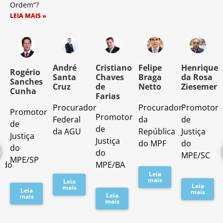
Ordem”?
LEIA MAIS »
o
André
Cristiano
Felipe
Henrique
Rogério
Santa
Chaves
Braga
da Rosa
Sanches
Cruz
de
Netto
Ziesemer
Cunha
Farias
Procurador
Procurador
Promotor
Promotor
o
Promotor
Federal
da
de
de
de
da AGU
República
Justiça
Justiça
Justiça
do MPF
do
do
do
MPE/SC
MPE/SP
ado
MPE/BA
Leia
mais
Leia
Leia
mais
Leia
mais
Leia
mais
mais