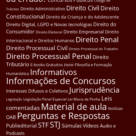
Côdigo de
Direito Civil
Direito
Direito Administrativo
Trânsito
Constitucional
Direito da Criança e do Adolescente
Direito do
Direito Digital, LGPD e Novas tecnológias
Consumidor
Direito Empresarial
Direito
Direito Eleitoral
Direito Penal
Internacional e Direitos Humanos
Direito Processual Civil
Direito Processual do Trabalho
Direito Processual Penal
Direito
Tributário
E-books Gratuitos
Filosofia e Formação
ENAM
Informativos
Humanística
Informações de Concursos
Jurisprudência
Interesses Difusos e Coletivos
Leis
Legislação Penal Especial
Lei Maria da Penha
Legislação
Material de aula
comentadas
Notícias
Perguntas e Respostas
OAB
STJ
STF
Súmulas
Vídeos
Publieditorial
Áudio e
Podcasts