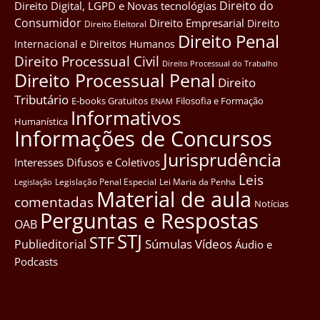
Direito do
Direito Digital, LGPD e Novas tecnológias
Consumidor
Direito Empresarial
Direito
Direito Eleitoral
Direito Penal
Internacional e Direitos Humanos
Direito Processual Civil
Direito Processual do Trabalho
Direito Processual Penal
Direito
Tributário
E-books Gratuitos
Filosofia e Formação
ENAM
Informativos
Humanística
Informações de Concursos
Jurisprudência
Interesses Difusos e Coletivos
Leis
Legislação Penal Especial
Lei Maria da Penha
Legislação
Material de aula
comentadas
Notícias
Perguntas e Respostas
OAB
STJ
STF
Súmulas
Vídeos
Publieditorial
Áudio e
Podcasts