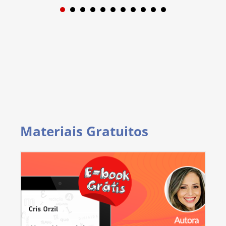
1
2
3
4
5
6
7
8
9
Materiais Gratuitos