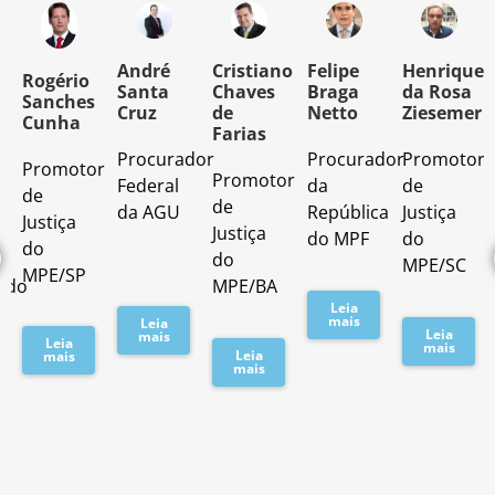
o
André
Cristiano
Felipe
Henrique
Rogério
Santa
Chaves
Braga
da Rosa
Sanches
Cruz
de
Netto
Ziesemer
Cunha
Farias
Procurador
Procurador
Promotor
Promotor
o
Promotor
Federal
da
de
de
de
da AGU
República
Justiça
Justiça
Justiça
do MPF
do
do
do
MPE/SC
MPE/SP
ado
MPE/BA
Leia
mais
Leia
Leia
mais
Leia
mais
Leia
mais
mais