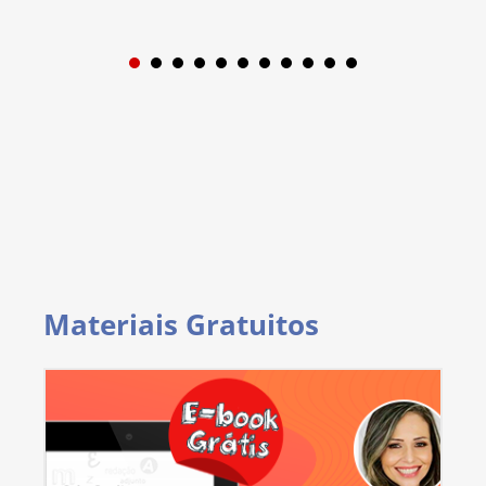
1
2
3
4
5
6
7
8
9
Materiais Gratuitos