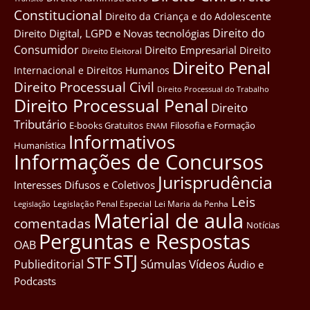
Constitucional
Direito da Criança e do Adolescente
Direito do
Direito Digital, LGPD e Novas tecnológias
Consumidor
Direito Empresarial
Direito
Direito Eleitoral
Direito Penal
Internacional e Direitos Humanos
Direito Processual Civil
Direito Processual do Trabalho
Direito Processual Penal
Direito
Tributário
E-books Gratuitos
Filosofia e Formação
ENAM
Informativos
Humanística
Informações de Concursos
Jurisprudência
Interesses Difusos e Coletivos
Leis
Legislação Penal Especial
Lei Maria da Penha
Legislação
Material de aula
comentadas
Notícias
Perguntas e Respostas
OAB
STJ
STF
Súmulas
Vídeos
Publieditorial
Áudio e
Podcasts