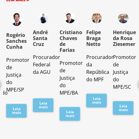
o
André
Cristiano
Felipe
Henrique
Rogério
Santa
Chaves
Braga
da Rosa
Sanches
Cruz
de
Netto
Ziesemer
Cunha
Farias
Procurador
Procurador
Promotor
Promotor
o
Promotor
Federal
da
de
de
de
da AGU
República
Justiça
Justiça
Justiça
do MPF
do
do
do
MPE/SC
MPE/SP
ado
MPE/BA
Leia
mais
Leia
Leia
mais
Leia
mais
Leia
mais
mais