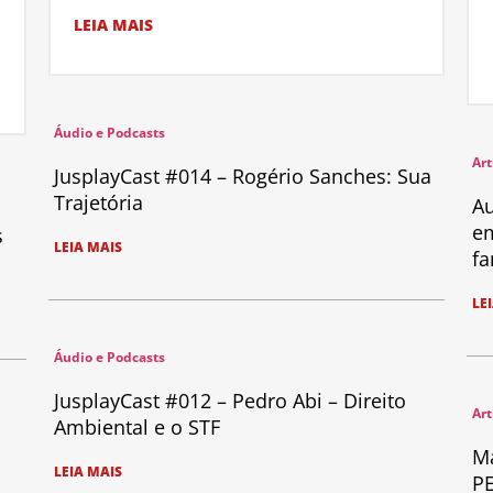
LEIA MAIS
Áudio e Podcasts
Art
JusplayCast #014 – Rogério Sanches: Sua
Trajetória
Au
em
s
LEIA MAIS
fa
LE
Áudio e Podcasts
JusplayCast #012 – Pedro Abi – Direito
Art
Ambiental e o STF
Ma
LEIA MAIS
PE