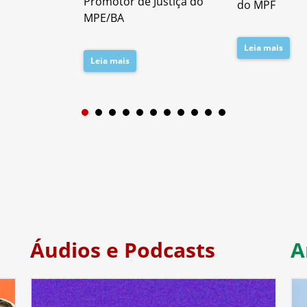
Promotor de Justiça do
do MPF
MPE/BA
Leia mais
Leia mais
1
2
3
4
5
6
7
Áudios e Podcasts
A