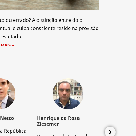
to ou errado? A distinção entre dolo
ntual e culpa consciente reside na previsão
resultado
 MAIS »
 Netto
Henrique da Rosa
Mozart Borb
Ziesemer
a República
Advogado e P