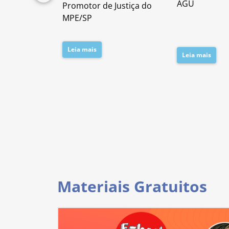
lícia Civil
AGU
Promotor de Justiça do
da PC/SP
MPE/SP
Leia mais
Leia mais
Materiais Gratuitos