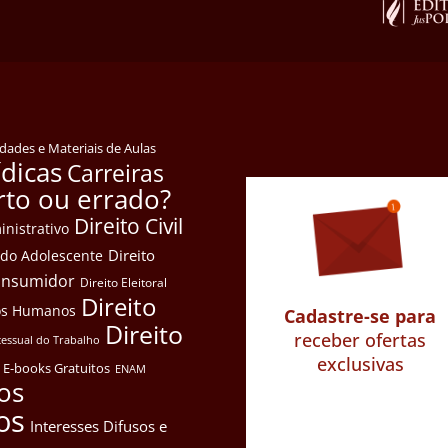
idades e Materiais de Aulas
ídicas
Carreiras
rto ou errado?
Direito Civil
inistrativo
Direito
e do Adolescente
Consumidor
Direito Eleitoral
Direito
itos Humanos
Cadastre-se para
Direito
receber ofertas
cessual do Trabalho
exclusivas
E-books Gratuitos
ENAM
os
os
Interesses Difusos e