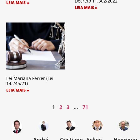
Decreto 11.302/2022
LEIA MAIS »
LEIA MAIS »
Lei Mariana Ferrer (Lei
14.245/21)
LEIA MAIS »
1
2
3
…
71
o
André
Cristiano
Felipe
Henrique