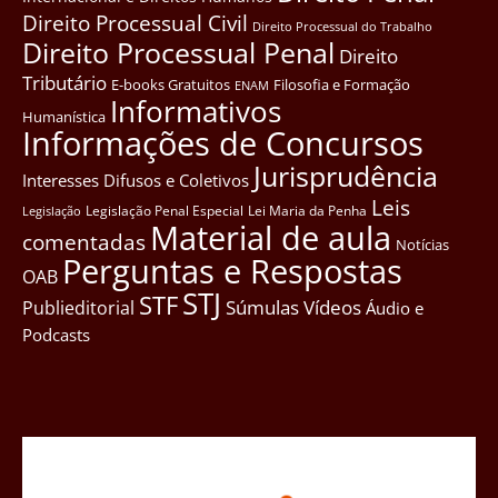
Direito Processual Civil
Direito Processual do Trabalho
Direito Processual Penal
Direito
Tributário
E-books Gratuitos
Filosofia e Formação
ENAM
Informativos
Humanística
Informações de Concursos
Jurisprudência
Interesses Difusos e Coletivos
Leis
Legislação Penal Especial
Lei Maria da Penha
Legislação
Material de aula
comentadas
Notícias
Perguntas e Respostas
OAB
STJ
STF
Súmulas
Vídeos
Publieditorial
Áudio e
Podcasts