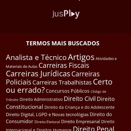
TERMOS MAIS BUSCADOS
Artigos
Analista e Técnico
Atividades e
Carreiras Fiscais
Materiais de Aulas
Carreiras Jurídicas
Carreiras
Certo
Policiais
Carreiras Trabalhistas
ou errado?
Concursos Públicos
Côdigo de
Direito Civil
Direito
Direito Administrativo
Trânsito
Constitucional
Direito da Criança e do Adolescente
Direito do
Direito Digital, LGPD e Novas tecnológias
Consumidor
Direito Empresarial
Direito
Direito Eleitoral
Direito Penal
Internacional e Direitos Humanos