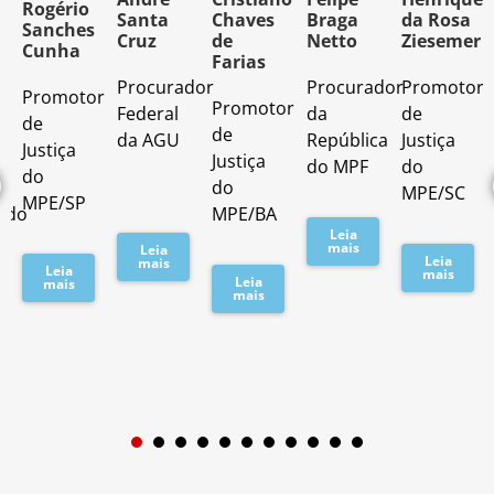
Rogério
Santa
Chaves
Braga
da Rosa
Sanches
Cruz
de
Netto
Ziesemer
Cunha
Farias
Procurador
Procurador
Promotor
Promotor
o
Promotor
Federal
da
de
de
de
da AGU
República
Justiça
Justiça
Justiça
do MPF
do
do
do
MPE/SC
MPE/SP
ado
MPE/BA
Leia
mais
Leia
Leia
mais
Leia
mais
Leia
mais
mais
1
2
3
4
5
6
7
8
9