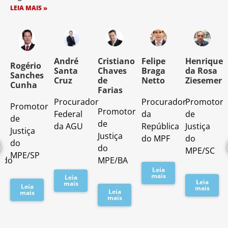
LEIA MAIS »
o
André
Cristiano
Felipe
Henrique
Rogério
Santa
Chaves
Braga
da Rosa
Sanches
Cruz
de
Netto
Ziesemer
Cunha
Farias
Procurador
Procurador
Promotor
Promotor
o
Promotor
Federal
da
de
de
de
da AGU
República
Justiça
Justiça
Justiça
do MPF
do
do
do
MPE/SC
MPE/SP
ado
MPE/BA
Leia
mais
Leia
Leia
mais
Leia
mais
Leia
mais
mais