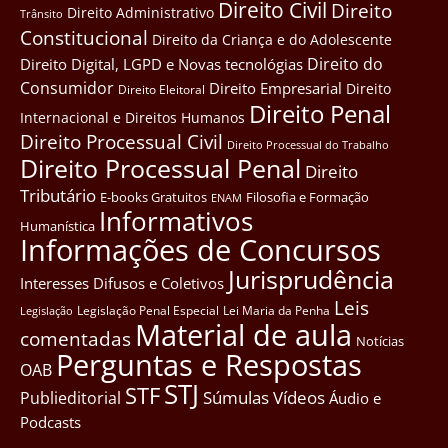
Direito Civil
Direito
Direito Administrativo
Trânsito
Constitucional
Direito da Criança e do Adolescente
Direito do
Direito Digital, LGPD e Novas tecnológias
Consumidor
Direito Empresarial
Direito
Direito Eleitoral
Direito Penal
Internacional e Direitos Humanos
Direito Processual Civil
Direito Processual do Trabalho
Direito Processual Penal
Direito
Tributário
E-books Gratuitos
Filosofia e Formação
ENAM
Informativos
Humanística
Informações de Concursos
Jurisprudência
Interesses Difusos e Coletivos
Leis
Legislação Penal Especial
Lei Maria da Penha
Legislação
Material de aula
comentadas
Notícias
Perguntas e Respostas
OAB
STJ
STF
Súmulas
Vídeos
Publieditorial
Áudio e
Podcasts