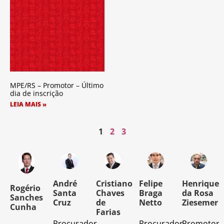
MPE/RS – Promotor – Último
dia de inscrição
LEIA MAIS »
1
2
3
o
André
Cristiano
Felipe
Henrique
Rogério
Santa
Chaves
Braga
da Rosa
Sanches
Cruz
de
Netto
Ziesemer
Cunha
Farias
Procurador
Procurador
Promotor