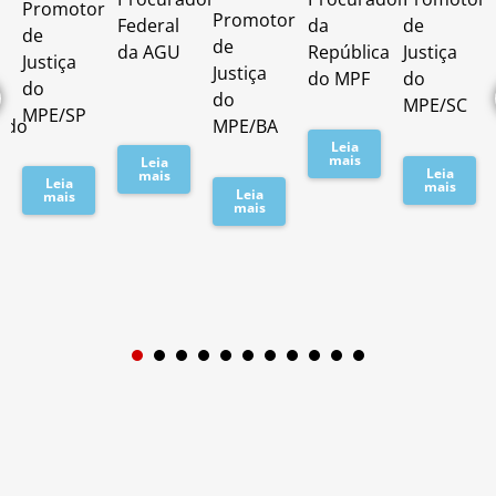
Promotor
o
Promotor
Federal
da
de
de
de
da AGU
República
Justiça
Justiça
Justiça
do MPF
do
do
do
MPE/SC
MPE/SP
ado
MPE/BA
Leia
mais
Leia
Leia
mais
Leia
mais
Leia
mais
mais
1
2
3
4
5
6
7
8
9