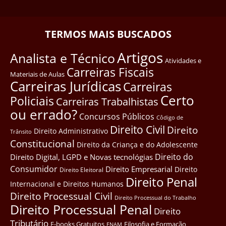
TERMOS MAIS BUSCADOS
Artigos
Analista e Técnico
Atividades e
Carreiras Fiscais
Materiais de Aulas
Carreiras Jurídicas
Carreiras
Certo
Policiais
Carreiras Trabalhistas
ou errado?
Concursos Públicos
Côdigo de
Direito Civil
Direito
Direito Administrativo
Trânsito
Constitucional
Direito da Criança e do Adolescente
Direito do
Direito Digital, LGPD e Novas tecnológias
Consumidor
Direito Empresarial
Direito
Direito Eleitoral
Direito Penal
Internacional e Direitos Humanos
Direito Processual Civil
Direito Processual do Trabalho
Direito Processual Penal
Direito
Tributário
E-books Gratuitos
Filosofia e Formação
ENAM