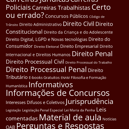
Certo
Policiais
Carreiras Trabalhistas
ou errado?
Concursos Públicos
Côdigo de
Direito Civil
Direito
Direito Administrativo
Trânsito
Constitucional
Direito da Criança e do Adolescente
Direito do
Direito Digital, LGPD e Novas tecnológias
Consumidor
Direito Empresarial
Direito
Direito Eleitoral
Direito Penal
Internacional e Direitos Humanos
Direito Processual Civil
Direito Processual do Trabalho
Direito Processual Penal
Direito
Tributário
E-books Gratuitos
Filosofia e Formação
ENAM
Informativos
Humanística
Informações de Concursos
Jurisprudência
Interesses Difusos e Coletivos
Leis
Legislação Penal Especial
Lei Maria da Penha
Legislação
Material de aula
comentadas
Notícias
Perguntas e Respostas
OAB