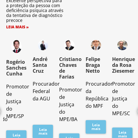
Excelente perspectiva para
a proteção da pessoa com
deficiência psíquica através
da tentativa de diagnóstico
precoce
LEIA MAIS »
o
André
Cristiano
Felipe
Henrique
Rogério
Santa
Chaves
Braga
da Rosa
Sanches
Cruz
de
Netto
Ziesemer
Cunha
Farias
Procurador
Procurador
Promotor
Promotor
o
Promotor
Federal
da
de
de
de
da AGU
República
Justiça
Justiça
Justiça
do MPF
do
do
do
MPE/SC
MPE/SP
ado
MPE/BA
Leia
mais
Leia
Leia
mais
Leia
mais