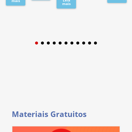
Leia
mais
mais
1
2
3
4
5
6
7
8
9
Materiais Gratuitos